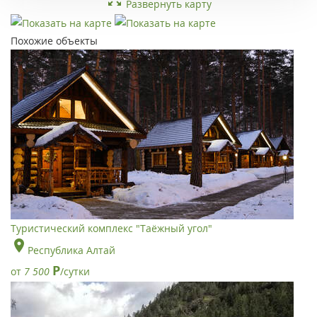
Развернуть карту
Похожие объекты
Туристический комплекс "Таёжный угол"
Республика Алтай
Р
от
7 500
/сутки