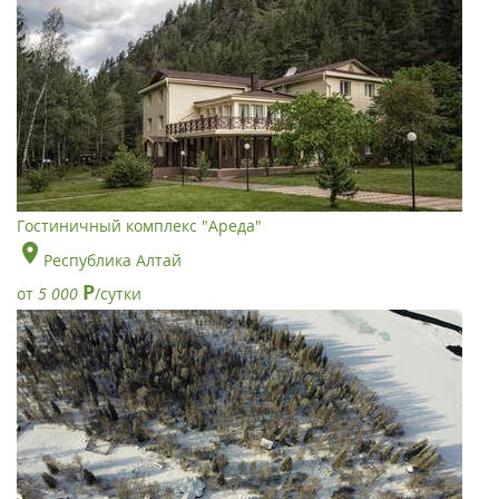
Гостиничный комплекс "Ареда"
Республика Алтай
Р
от
5 000
/сутки