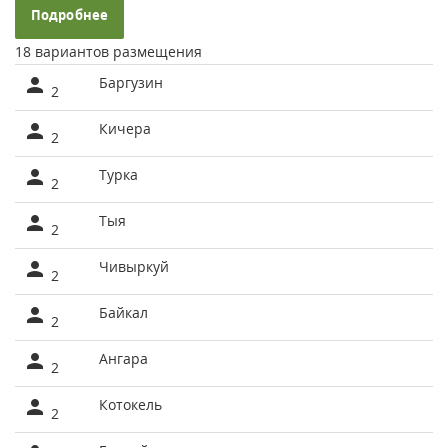
Подробнее
18 вариантов размещения
Баргузин
2
Кичера
2
Турка
2
Тыя
2
Чивыркуй
2
Байкал
2
Ангара
2
Котокель
2