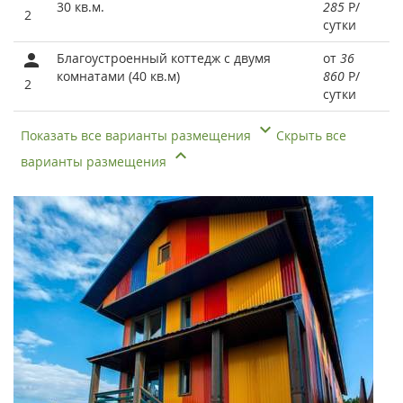
30 кв.м.
285
Р
/
2
сутки
Благоустроенный коттедж с двумя
от
36
комнатами (40 кв.м)
860
Р
/
2
сутки
Показать все варианты размещения
Скрыть все
варианты размещения