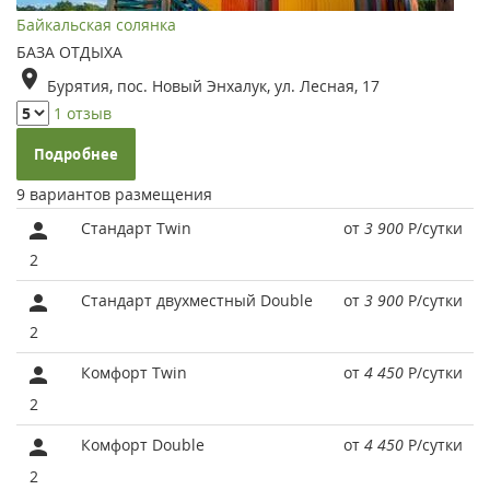
Байкальская солянка
БАЗА ОТДЫХА
Бурятия, пос. Новый Энхалук, ул. Лесная, 17
1 отзыв
Подробнее
9 вариантов размещения
Стандарт Twin
от
3 900
Р
/сутки
2
Стандарт двухместный Double
от
3 900
Р
/сутки
2
Комфорт Twin
от
4 450
Р
/сутки
2
Комфорт Double
от
4 450
Р
/сутки
2