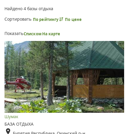
Найдено
4
базы отдыха
Сортировать
По рейтингу
По цене
Показать
Списком
На карте
Шумак
БАЗА ОТДЫХА
Бурятия Республика, Окинский р-н.