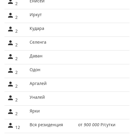
Енисей
2
Иркут
2
Кудара
2
Селенга
2
Даван
2
Одон
2
Аргалей
2
Уналей
2
Ярки
2
Вся резиденция
от
900 000
Р
/сутки
12