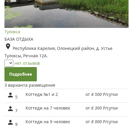
Тулокса
БАЗА ОТДЫХА
Республика Карелия, Олонецкий район, д. Устье
Тулоксы, Речная 12А.
нет отзывов
Подробнее
3 варианта размещения
Коттедж №1 и 2
от
4 500
Р
/сутки
5
Коттедж на 7 человек
от
6 300
Р
/сутки
7
Коттедж на 9 человек
от
8 000
Р
/сутки
9