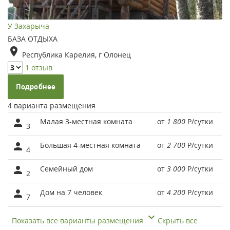
У Захарыча
БАЗА ОТДЫХА
Республика Карелия, г Олонец
1 отзыв
Подробнее
4 варианта размещения
Малая 3-местная комната
от
1 800
Р
/сутки
3
Большая 4-местная комната
от
2 700
Р
/сутки
4
Семейный дом
от
3 000
Р
/сутки
2
Дом на 7 человек
от
4 200
Р
/сутки
7
Показать все варианты размещения
Скрыть все