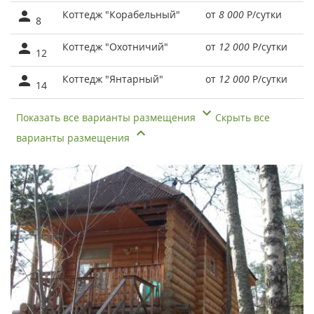
Коттедж "Корабельный"
от
8 000
Р
/сутки
8
Коттедж "Охотничий"
от
12 000
Р
/сутки
12
Коттедж "Янтарный"
от
12 000
Р
/сутки
14
Показать все варианты размещения
Скрыть все
варианты размещения