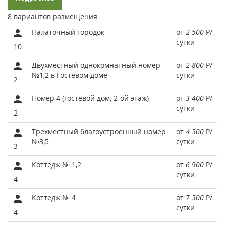
8 вариантов размещения
Палаточный городок
от
2 500
Р
/
сутки
10
Двухместный однокомнатный номер
от
2 800
Р
/
№1,2 в Гостевом доме
сутки
2
Номер 4 (гостевой дом, 2-ой этаж)
от
3 400
Р
/
сутки
2
Трехместный благоустроенный номер
от
4 500
Р
/
№3,5
сутки
3
Коттедж № 1,2
от
6 900
Р
/
сутки
4
Коттедж № 4
от
7 500
Р
/
сутки
4