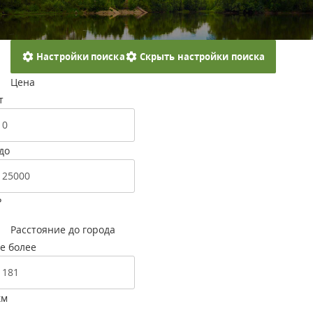
Настройки поиска
Скрыть настройки поиска
Цена
т
до
Р
Расстояние до города
е более
км