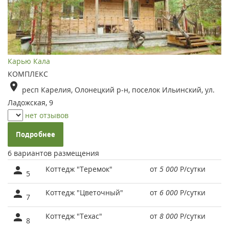
Карью Кала
КОМПЛЕКС
респ Карелия, Олонецкий р-н, поселок Ильинский, ул.
Ладожская, 9
нет отзывов
Подробнее
6 вариантов размещения
Коттедж "Теремок"
от
5 000
Р
/сутки
5
Коттедж "Цветочный"
от
6 000
Р
/сутки
7
Коттедж "Техас"
от
8 000
Р
/сутки
8