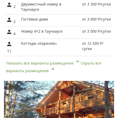
Двухместный номер в
от
3 300
Р
/сутки
2
Таунхаусе
Гостевые дома
от
3 600
Р
/сутки
2
Номер 4+2 в Таунхаусе
от
5 000
Р
/сутки
4
Коттедж «Карелия»
от
12 500
Р
/
сутки
11
Показать все варианты размещения
Скрыть все
варианты размещения