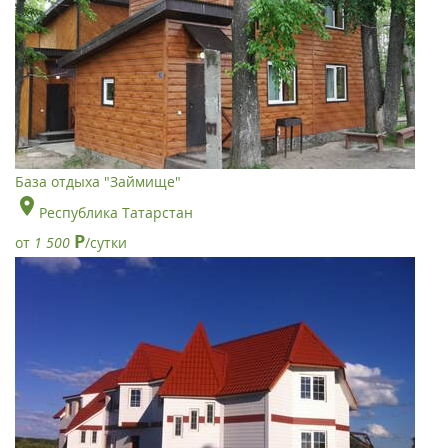
База отдыха "Займище"
Республика Татарстан
Р
от
1 500
/сутки