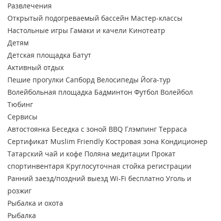
Развлечения
Открытый подогреваемый бассейн
Мастер-классы
Настольные игры
Гамаки и качели
Кинотеатр
Детям
Детская площадка
Батут
Активный отдых
Пешие прогулки
Сапборд
Велосипеды
Йога-тур
Волейбольная площадка
Бадминтон
Футбол
Волейбол
Тюбинг
Сервисы
Автостоянка
Беседка с зоной BBQ
Глэмпинг
Терраса
Сертификат Muslim Friendly
Костровая зона
Кондиционер
Татарский чай и кофе
Поляна медитации
Прокат
спортинвентаря
Круглосуточная стойка регистрации
Ранний заезд/поздний выезд
Wi-Fi бесплатно
Уголь и
розжиг
Рыбалка и охота
Рыбалка