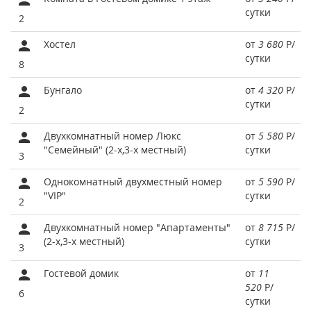
сутки
2
Хостел
от
3 680
Р
/
сутки
8
Бунгало
от
4 320
Р
/
сутки
2
Двухкомнатный номер Люкс
от
5 580
Р
/
"Семейный" (2-х,3-х местный)
сутки
3
Однокомнатный двухместный номер
от
5 590
Р
/
"VIP"
сутки
2
Двухкомнатный номер "Апартаменты"
от
8 715
Р
/
(2-х,3-х местный)
сутки
3
Гостевой домик
от
11
520
Р
/
6
сутки