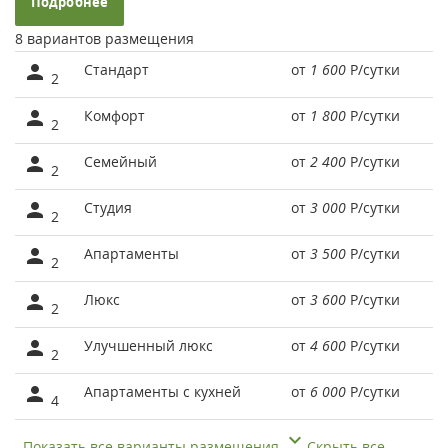
Подробнее
8 вариантов размещения
Стандарт
от
1 600
Р
/сутки
2
Комфорт
от
1 800
Р
/сутки
2
Семейный
от
2 400
Р
/сутки
2
Студия
от
3 000
Р
/сутки
2
Апартаменты
от
3 500
Р
/сутки
2
Люкс
от
3 600
Р
/сутки
2
Улучшенный люкс
от
4 600
Р
/сутки
2
Апартаменты с кухней
от
6 000
Р
/сутки
4
Показать все варианты размещения
Скрыть все