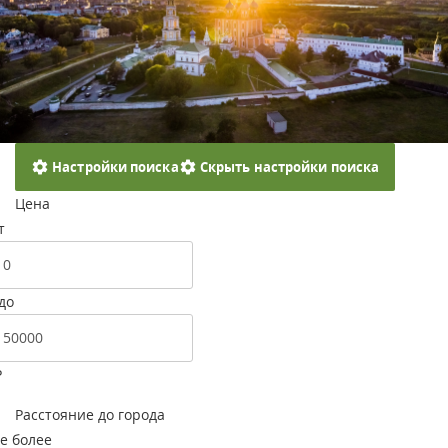
Настройки поиска
Скрыть настройки поиска
Цена
т
до
Р
Расстояние до города
е более