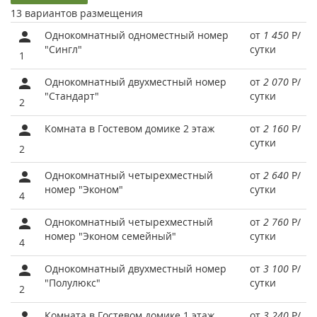
13 вариантов размещения
Однокомнатный одноместный номер
от
1 450
Р
/
"Сингл"
сутки
1
Однокомнатный двухместный номер
от
2 070
Р
/
"Стандарт"
сутки
2
Комната в Гостевом домике 2 этаж
от
2 160
Р
/
сутки
2
Однокомнатный четырехместный
от
2 640
Р
/
номер "Эконом"
сутки
4
Однокомнатный четырехместный
от
2 760
Р
/
номер "Эконом семейный"
сутки
4
Однокомнатный двухместный номер
от
3 100
Р
/
"Полулюкс"
сутки
2
Комната в Гостевом домике 1 этаж
от
3 240
Р
/