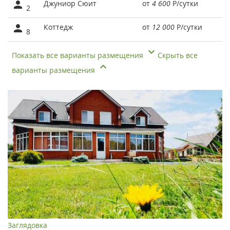
Джуниор Сюит
от
4 600
Р
/сутки
2
Коттедж
от
12 000
Р
/сутки
8
Показать все варианты размещения
Скрыть все
варианты размещения
Заглядовка