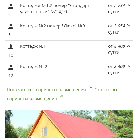
Коттеджи №1,2 номер "Стандарт
от
2 734
Р
/
улучшенный" №2,4,10
сутки
2
Коттедж №2 номер "Люкс" №9
от
3 054
Р
/
сутки
3
Коттедж №1
от
8 400
Р
/
сутки
10
Коттедж № 2
от
8 400
Р
/
сутки
12
Показать все варианты размещения
Скрыть все
варианты размещения