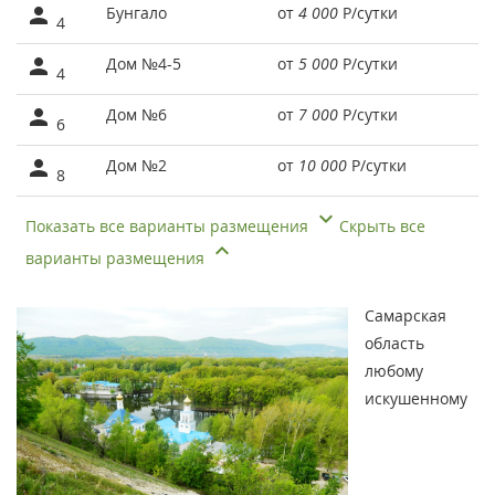
Бунгало
от
4 000
Р
/сутки
4
Дом №4-5
от
5 000
Р
/сутки
4
Дом №6
от
7 000
Р
/сутки
6
Дом №2
от
10 000
Р
/сутки
8
Показать все варианты размещения
Скрыть все
варианты размещения
Самарская
область
любому
искушенному