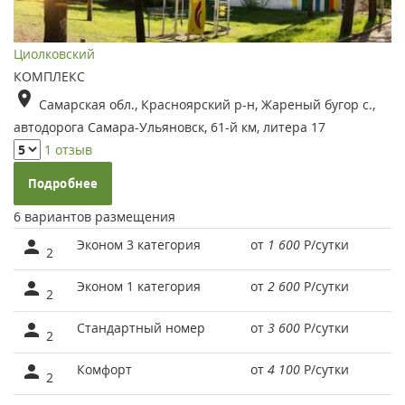
Циолковский
КОМПЛЕКС
Самарская обл., Красноярский р-н, Жареный бугор с.,
автодорога Самара-Ульяновск, 61-й км, литера 17
1 отзыв
Подробнее
6 вариантов размещения
Эконом 3 категория
от
1 600
Р
/сутки
2
Эконом 1 категория
от
2 600
Р
/сутки
2
Стандартный номер
от
3 600
Р
/сутки
2
Комфорт
от
4 100
Р
/сутки
2