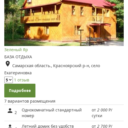
Зеленый Яр
БАЗА ОТДЫХА
Самарская область., Красноярский р-н, село
Екатериновка
1 отзыв
Подробнее
7 вариантов размещения
Однокомнатный стандартный
от
2 000
Р
/
2
номер
сутки
Летний домик без удобств
от
2 700
Р
/