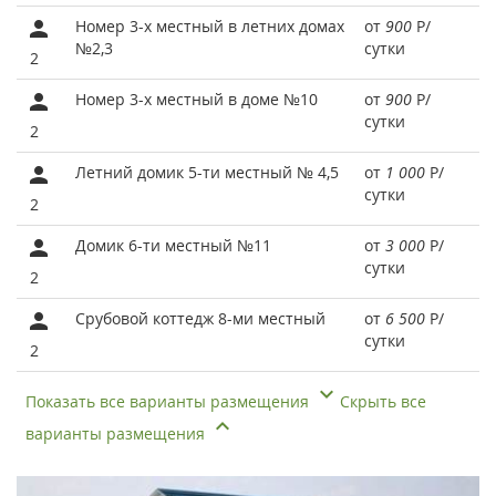
Номер 3-х местный в летних домах
от
900
Р
/
№2,3
сутки
2
Номер 3-х местный в доме №10
от
900
Р
/
сутки
2
Летний домик 5-ти местный № 4,5
от
1 000
Р
/
сутки
2
Домик 6-ти местный №11
от
3 000
Р
/
сутки
2
Срубовой коттедж 8-ми местный
от
6 500
Р
/
сутки
2
Показать все варианты размещения
Скрыть все
варианты размещения