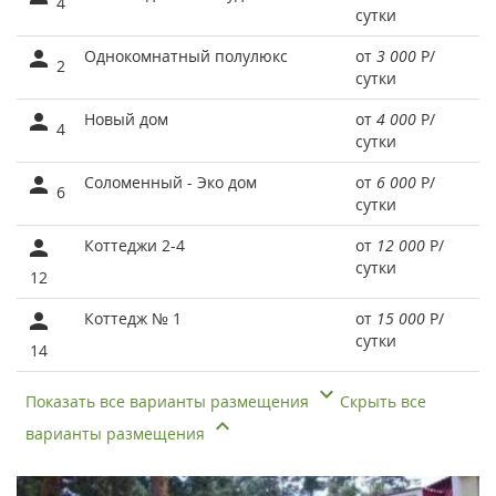
4
сутки
Однокомнатный полулюкс
от
3 000
Р
/
2
сутки
Новый дом
от
4 000
Р
/
4
сутки
Соломенный - Эко дом
от
6 000
Р
/
6
сутки
Коттеджи 2-4
от
12 000
Р
/
сутки
12
Коттедж № 1
от
15 000
Р
/
сутки
14
Показать все варианты размещения
Скрыть все
варианты размещения