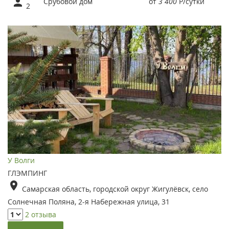
Срубовой дом
от
3 400
Р
/сутки
2
У Волги
ГЛЭМПИНГ
Самарская область, городской округ Жигулёвск, село
Солнечная Поляна, 2-я Набережная улица, 31
2 отзыва