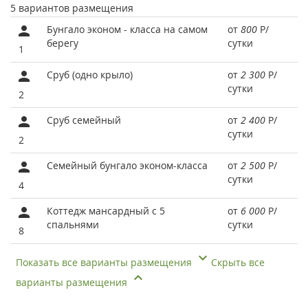
5 вариантов размещения
Бунгало эконом - класса на самом
от
800
Р
/
берегу
сутки
1
Сруб (одно крыло)
от
2 300
Р
/
сутки
2
Сруб семейный
от
2 400
Р
/
сутки
2
Семейный бунгало эконом-класса
от
2 500
Р
/
сутки
4
Коттедж мансардный с 5
от
6 000
Р
/
спальнями
сутки
8
Показать все варианты размещения
Скрыть все
варианты размещения