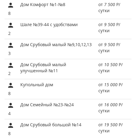
Дом Комфорт №1-№8
от
7 500
Р
/
сутки
8
Шале №39-44 с удобствами
от
9 500
Р
/
сутки
2
Дом Срубовый малый №9,10,12,13
от
9 500
Р
/
сутки
3
Дом Срубовый малый
от
10 500
Р
/
улучшенный №11
сутки
2
Купольный дом
от
15 000
Р
/
сутки
8
Дом Семейный №23-№24
от
16 000
Р
/
сутки
4
Дом Срубовый большой №14
от
19 500
Р
/
сутки
8