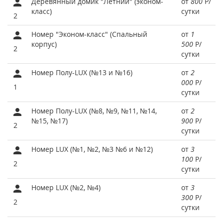
Деревянный домик "Летний" (эконом-
от
800
Р
/
класс)
сутки
2
Номер "Эконом-класс" (Спальный
от
1
корпус)
500
Р
/
2
сутки
Номер Полу-LUX (№13 и №16)
от
2
000
Р
/
1
сутки
Номер Полу-LUX (№8, №9, №11, №14,
от
2
№15, №17)
900
Р
/
2
сутки
Номер LUX (№1, №2, №3 №6 и №12)
от
3
100
Р
/
2
сутки
Номер LUX (№2, №4)
от
3
300
Р
/
2
сутки