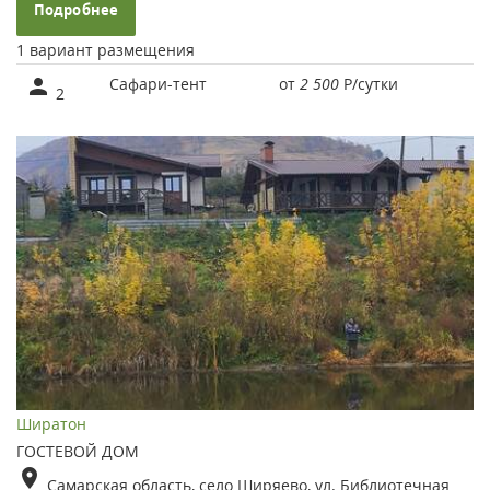
Подробнее
1 вариант размещения
Сафари-тент
от
2 500
Р
/сутки
2
Ширатон
ГОСТЕВОЙ ДОМ
Самарская область, село Ширяево, ул. Библиотечная