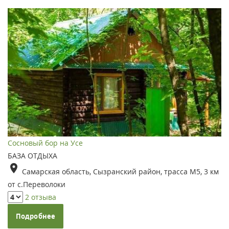
Сосновый бор на Усе
БАЗА ОТДЫХА
Самарская область, Сызранский район, трасса М5, 3 км
от с.Переволоки
2 отзыва
Подробнее