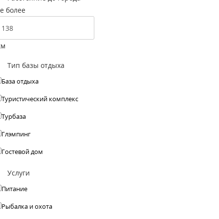
е более
км
Тип базы отдыха
База отдыха
Туристический комплекс
Турбаза
Глэмпинг
Гостевой дом
Услуги
Питание
Рыбалка и охота