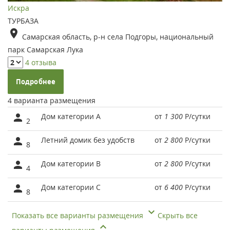
Искра
ТУРБАЗА
Самарская область, р-н села Подгоры, национальный
парк Самарская Лука
4 отзыва
Подробнее
4 варианта размещения
Дом категории А
от
1 300
Р
/сутки
2
Летний домик без удобств
от
2 800
Р
/сутки
8
Дом категории В
от
2 800
Р
/сутки
4
Дом категории С
от
6 400
Р
/сутки
8
Показать все варианты размещения
Скрыть все