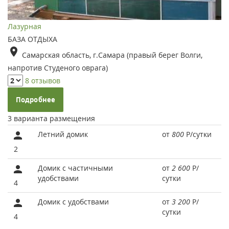
Лазурная
БАЗА ОТДЫХА
Самарская область, г.Самара (правый берег Волги,
напротив Студеного оврага)
8 отзывов
Подробнее
3 варианта размещения
Летний домик
от
800
Р
/сутки
2
Домик с частичными
от
2 600
Р
/
удобствами
сутки
4
Домик с удобствами
от
3 200
Р
/
сутки
4