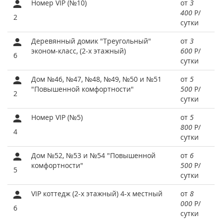
Номер VIP (№10)
от
3
400
Р
/
2
сутки
Деревянный домик "Треугольный"
от
3
эконом-класс, (2-х этажный)
600
Р
/
6
сутки
Дом №46, №47, №48, №49, №50 и №51
от
5
"Повышенной комфортности"
500
Р
/
2
сутки
Номер VIP (№5)
от
5
800
Р
/
4
сутки
Дом №52, №53 и №54 "Повышенной
от
6
комфортности"
500
Р
/
5
сутки
VIP коттедж (2-х этажный) 4-х местный
от
8
000
Р
/
6
сутки