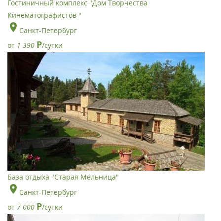
Гостиничный комплекс "Дом Творчества
Кинематографистов "
Санкт-Петербург
Р
от
1 390
/сутки
База отдыха "Старая Мельница"
Санкт-Петербург
Р
от
7 000
/сутки