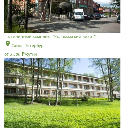
Гостиничный комплекс "Коломяжский визит"
Санкт-Петербург
Р
от
3 500
/сутки