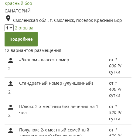
Красный бор
САНАТОРИЙ
Смоленская обл., г. Смоленск, поселок Красный Бор
2 отзыва
Подробнее
12 вариантов размещения
«Эконом - класс» номер
от
1
000
Р
/
2
сутки
Стандратный номер (улучшенный)
от
1
400
Р
/
2
сутки
П/люкс 2-х местный без лечения на 1
от
1
чел
520
Р
/
2
сутки
Полулюкс 2-х местный семейный
от
1
двухкомнатный (без лечения)
670
Р
/