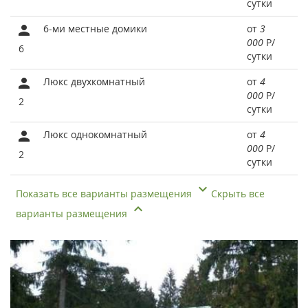
сутки
6-ми местные домики
от
3
000
Р
/
6
сутки
Люкс двухкомнатный
от
4
000
Р
/
2
сутки
Люкс однокомнатный
от
4
000
Р
/
2
сутки
Показать все варианты размещения
Скрыть все
варианты размещения