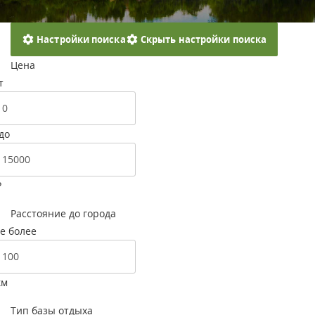
Настройки поиска
Скрыть настройки поиска
Цена
т
до
Р
Расстояние до города
е более
км
Тип базы отдыха