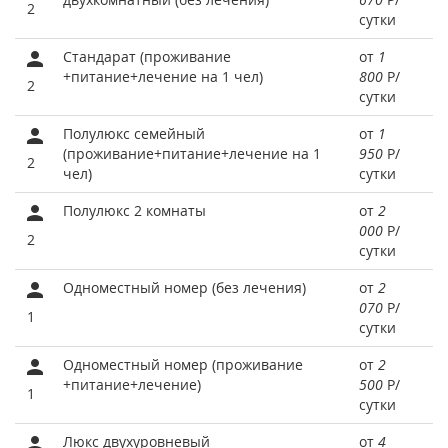
2
сутки
Стандарат (проживание
от
1
+питание+лечение на 1 чел)
800
Р
/
2
сутки
Полулюкс семейный
от
1
(проживание+питание+лечение на 1
950
Р
/
2
чел)
сутки
Полулюкс 2 комнаты
от
2
000
Р
/
2
сутки
Одноместный номер (без лечения)
от
2
070
Р
/
1
сутки
Одноместный номер (проживание
от
2
+питание+лечение)
500
Р
/
1
сутки
Люкс двухуровневый
от
4