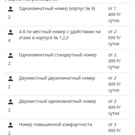
Однокомнатный номер (корпус № 9)
от
1
400
Р
/
2
сутки
4-6-ти местный номер с удобствами на
от
2
этаже в корпусе № 1,2,3
000
Р
/
4
сутки
Однокомнатный стандартный номер
от
2
300
Р
/
2
сутки
Двухместный двухкомнатный номер
от
2
400
Р
/
2
сутки
Двухместный однокомнатный номер
от
2
400
Р
/
2
сутки
Номер повышенной комфортности
от
3
000
Р
/
2