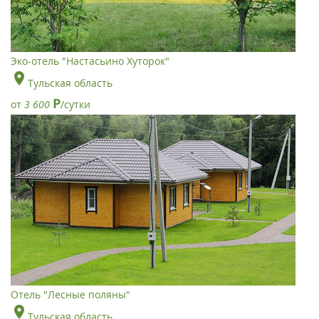
Эко-отель "Настасьино Хуторок"
Тульская область
Р
от
3 600
/сутки
Отель "Лесные поляны"
Тульская область