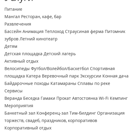
Питание
Мангал
Ресторан, кафе, бар
Развлечения
Бассейн
Анимация
Теплоход
Страусиная ферма
Питомник
зубров
Летний кинотеатр
Детям
Детская площадка
Детский лагерь
Активный отдых
Велосипеды
Футбол/Волейбол/Баскетбол
Спортивная
площадка
Катера
Веревочный парк
Экскурсии
Конная дача
Байдарочные походы
Катамараны
Сплавы по реке
Сервисы
Веранда
Беседка
Гамаки
Прокат
Автостоянка
Wi-Fi
Кемпинг
Мероприятия
Банкетный зал
Конференц-зал
Тим-билдинг
Организация
торжеств, свадеб, праздников, корпоративов
Корпоративный отдых