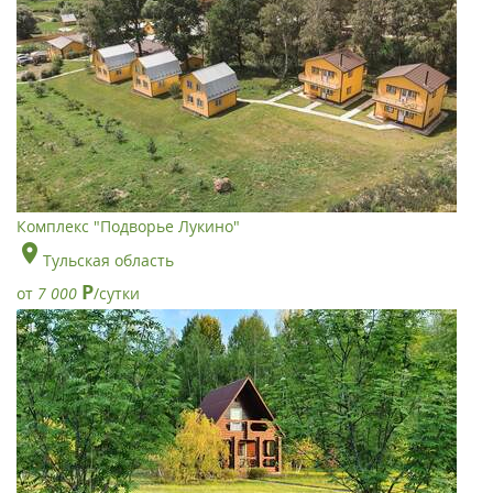
Комплекс "Подворье Лукино"
Тульская область
Р
от
7 000
/сутки