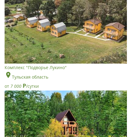
Комплекс "Подворье Лукино"
Тульская область
Р
от
7 000
/сутки