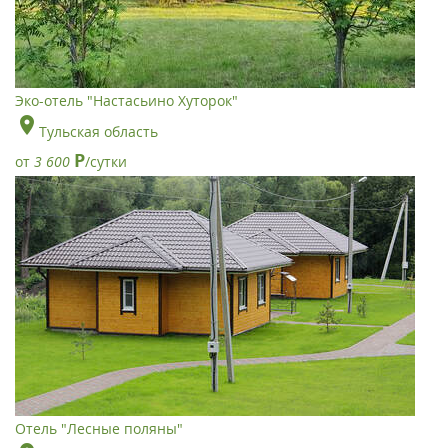
Эко-отель "Настасьино Хуторок"
Тульская область
Р
от
3 600
/сутки
Отель "Лесные поляны"