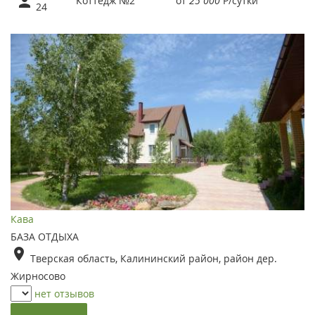
Коттедж №2
от
25 000
Р
/сутки
24
Кава
БАЗА ОТДЫХА
Тверская область, Калининский район, район дер.
Жирносово
нет отзывов