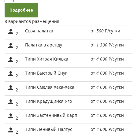
Подробнее
8 вариантов размещения
Своя палатка
от
500
Р
/сутки
2
Палатка в аренду
от
1 300
Р
/сутки
2
Типи Хитрая Килька
от
4 000
Р
/сутки
2
Типи Быстрый Снук
от
4 000
Р
/сутки
2
Типи Смелая Хака-Хака
от
4 000
Р
/сутки
2
Типи Крадущийся Яго
от
4 000
Р
/сутки
2
Типи Застенчивый Карп
от
4 000
Р
/сутки
2
Типи Ленивый Палтус
от
4 000
Р
/сутки
2