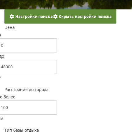
Настройки поиска
Скрыть настройки поиска
Цена
т
до
Р
Расстояние до города
е более
км
Тип базы отдыха