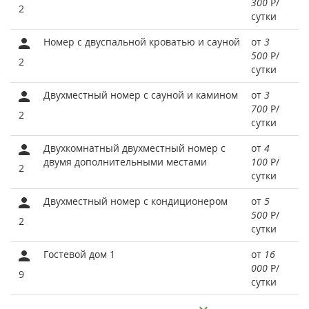
300
Р
/
2
сутки
Номер с двуспальной кроватью и сауной
от
3
500
Р
/
2
сутки
Двухместный номер с сауной и камином
от
3
700
Р
/
2
сутки
Двухкомнатный двухместный номер с
от
4
двумя дополнительными местами
100
Р
/
2
сутки
Двухместный номер с кондиционером
от
5
500
Р
/
2
сутки
Гостевой дом 1
от
16
000
Р
/
9
сутки