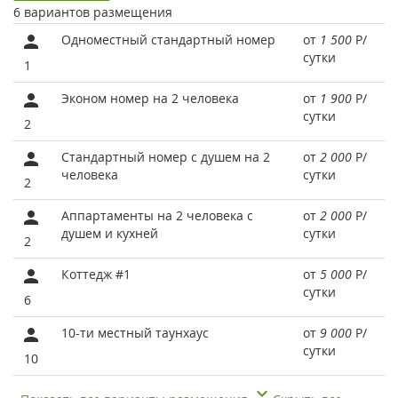
6 вариантов размещения
Одноместный стандартный номер
от
1 500
Р
/
сутки
1
Эконом номер на 2 человека
от
1 900
Р
/
сутки
2
Стандартный номер с душем на 2
от
2 000
Р
/
человека
сутки
2
Аппартаменты на 2 человека с
от
2 000
Р
/
душем и кухней
сутки
2
Коттедж #1
от
5 000
Р
/
сутки
6
10-ти местный таунхаус
от
9 000
Р
/
сутки
10