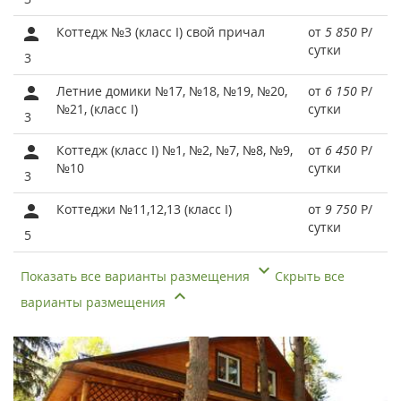
Коттедж №3 (класс I) свой причал
от
5 850
Р
/
сутки
3
Летние домики №17, №18, №19, №20,
от
6 150
Р
/
№21, (класс I)
сутки
3
Коттедж (класс I) №1, №2, №7, №8, №9,
от
6 450
Р
/
№10
сутки
3
Коттеджи №11,12,13 (класс I)
от
9 750
Р
/
сутки
5
Показать все варианты размещения
Скрыть все
варианты размещения