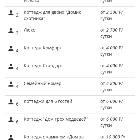
Рыбака"
сутки
Коттедж для двоих "Домик
от
2 500
Р
/
2
охотника"
сутки
Люкс
от
2 700
Р
/
2
сутки
Коттедж Комфорт
от
4 000
Р
/
4
сутки
Коттедж Стандарт
от
4 000
Р
/
4
сутки
Семейный номер
от
4 800
Р
/
4
сутки
Коттеджи для 6 гостей
от
6 000
Р
/
6
сутки
Коттедж "Дом трех медведей"
от
6 000
Р
/
6
сутки
Коттедж с камином «Дом за
от
10 000
Р
/