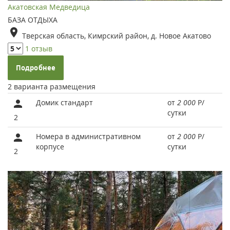
Акатовская Медведица
БАЗА ОТДЫХА
Тверская область, Кимрский район, д. Новое Акатово
1 отзыв
Подробнее
2 варианта размещения
Домик стандарт
от
2 000
Р
/
сутки
2
Номера в административном
от
2 000
Р
/
корпусе
сутки
2