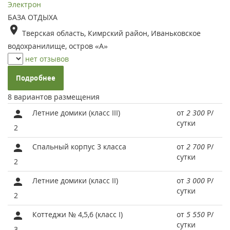
Электрон
БАЗА ОТДЫХА
Тверская область, Кимрский район, Иваньковское
водохранилище, остров «А»
нет отзывов
Подробнее
8 вариантов размещения
Летние домики (класс III)
от
2 300
Р
/
сутки
2
Спальный корпус 3 класса
от
2 700
Р
/
сутки
2
Летние домики (класс II)
от
3 000
Р
/
сутки
2
Коттеджи № 4,5,6 (класс I)
от
5 550
Р
/
сутки
3