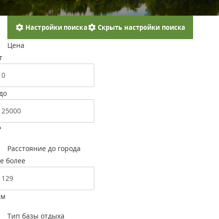
Настройки поиска
Скрыть настройки поиска
Цена
т
до
Р
Расстояние до города
е более
км
Тип базы отдыха