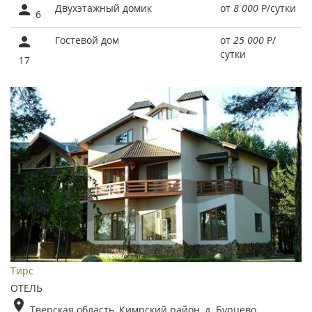
Двухэтажный домик
от
8 000
Р
/сутки
6
Гостевой дом
от
25 000
Р
/
сутки
17
Тирс
ОТЕЛЬ
Тверская область, Кимрский район, д. Бурцево