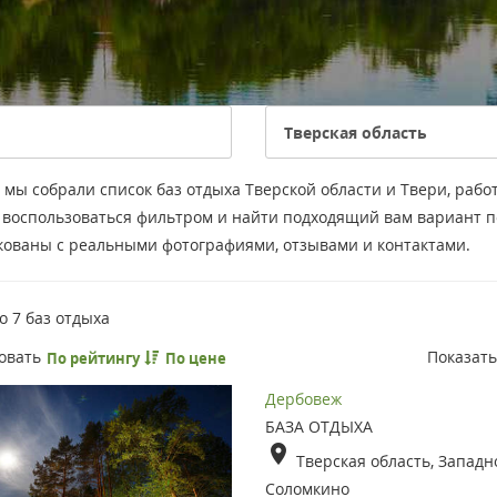
 мы собрали список баз отдыха Тверской области и Твери, рабо
 воспользоваться фильтром и найти подходящий вам вариант п
кованы с реальными фотографиями, отзывами и контактами.
но
7
баз отдыха
овать
Показат
По рейтингу
По цене
Дербовеж
БАЗА ОТДЫХА
Тверская область, Западн
Соломкино