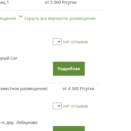
ец 1
от
5 000
Р
/сутки
змещения
Скрыть все варианты размещения
нет отзывов
арый Сиг
Подробнее
ехместное размещение)
от
4 500
Р
/сутки
нет отзывов
-н. дер. Лебзуново