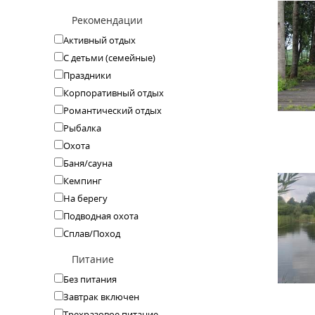
Рекомендации
Активный отдых
С детьми (семейные)
Праздники
Корпоративный отдых
Романтический отдых
Рыбалка
Охота
Баня/сауна
Кемпинг
На берегу
Подводная охота
Сплав/Поход
Питание
Без питания
Завтрак включен
Трехразовое питание