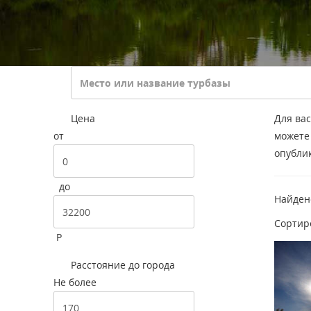
Цена
Для вас
от
можете
опубли
до
Найде
Сортир
Р
Расстояние до города
Не более