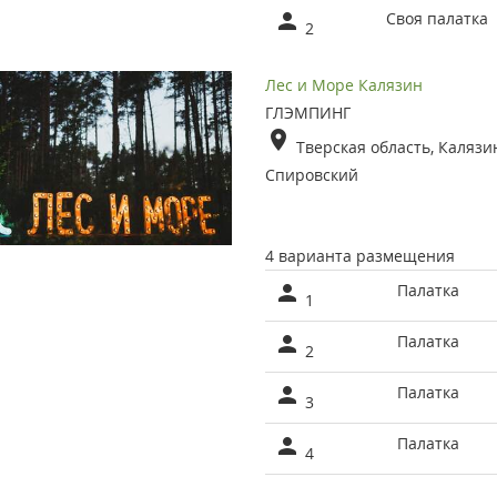
Своя палатка
2
Лес и Море Калязин
ГЛЭМПИНГ
Тверская область, Калязин
Спировский
4 варианта размещения
Палатка
1
Палатка
2
Палатка
3
Палатка
4