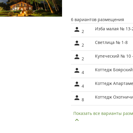
6 вариантов размещения
Изба малая № 13-
2
Светлица № 1-8
2
Купеческий № 10 
2
Коттедж Боярский
4
Коттедж Апартам
4
Коттедж Охотнич
8
Показать все варианты ра