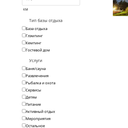
км
Тип базы отдыха
База отдыха
Глэмпинг
Кемпинг
Гостевой дом
Услуги
Баня/сауна
Развлечения
Рыбалка и охота
Сервисы
Детям
Питание
Активный отдых
Мероприятия
Остальное