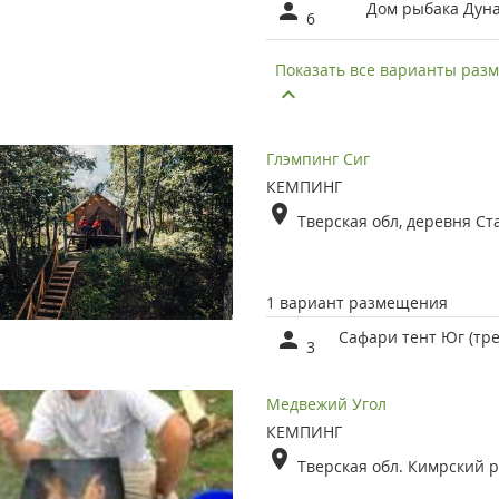
Дом рыбака Дуна
6
Показать все варианты ра
Глэмпинг Сиг
КЕМПИНГ
Тверская обл, деревня Ст
1 вариант размещения
Сафари тент Юг (тр
3
Медвежий Угол
КЕМПИНГ
Тверская обл. Кимрский р