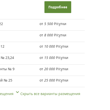
Подробнее
22
от
5 500
Р
/сутки
от
8 000
Р
/сутки
-12
от
10 000
Р
/сутки
 № 23,24
от
15 000
Р
/сутки
енты № 9
от
20 000
Р
/сутки
ий № 25
от
25 000
Р
/сутки
змещения
Скрыть все варианты размещения