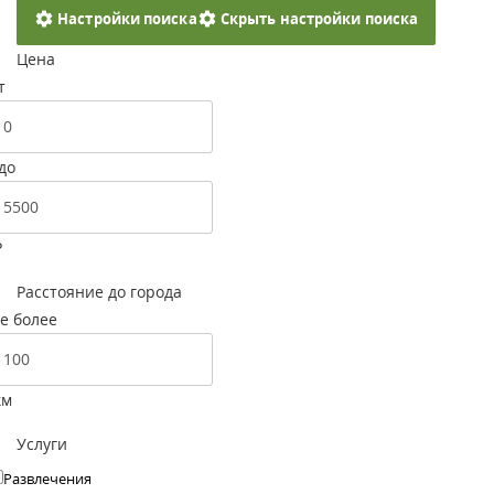
Настройки поиска
Скрыть настройки поиска
Цена
т
до
Р
Расстояние до города
е более
км
Услуги
Развлечения