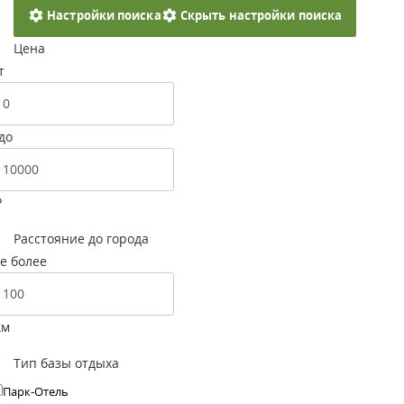
Настройки поиска
Скрыть настройки поиска
Цена
т
до
Р
Расстояние до города
е более
км
Тип базы отдыха
Парк-Отель