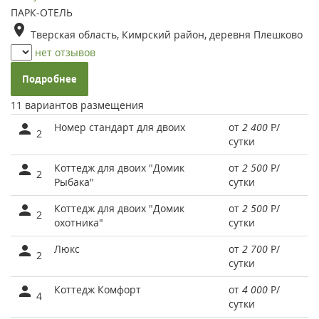
ПАРК-ОТЕЛЬ
Тверская область, Кимрский район, деревня Плешково
нет отзывов
Подробнее
11 вариантов размещения
Номер стандарт для двоих
от
2 400
Р
/
2
сутки
Коттедж для двоих "Домик
от
2 500
Р
/
2
Рыбака"
сутки
Коттедж для двоих "Домик
от
2 500
Р
/
2
охотника"
сутки
Люкс
от
2 700
Р
/
2
сутки
Коттедж Комфорт
от
4 000
Р
/
4
сутки