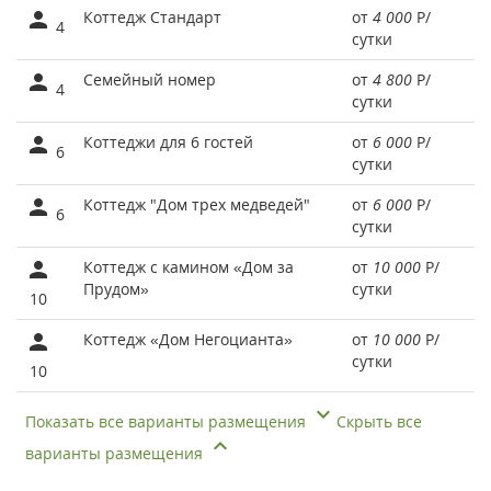
Коттедж Стандарт
от
4 000
Р
/
4
сутки
Семейный номер
от
4 800
Р
/
4
сутки
Коттеджи для 6 гостей
от
6 000
Р
/
6
сутки
Коттедж "Дом трех медведей"
от
6 000
Р
/
6
сутки
Коттедж с камином «Дом за
от
10 000
Р
/
Прудом»
сутки
10
Коттедж «Дом Негоцианта»
от
10 000
Р
/
сутки
10
Показать все варианты размещения
Скрыть все
варианты размещения