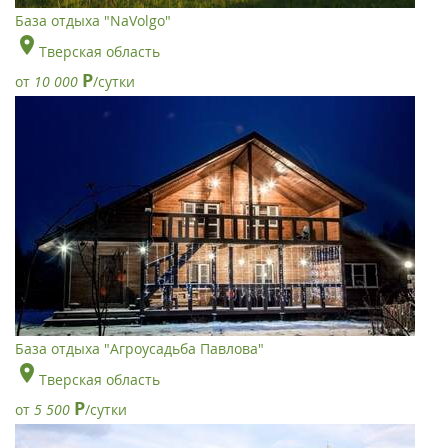
База отдыха "NaVolgo"
Тверская область
Р
от
10 000
/сутки
База отдыха "Агроусадьба Павлова"
Тверская область
Р
от
5 500
/сутки