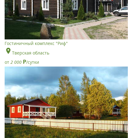
Гостиничный комплекс "Риф"
Тверская область
Р
от
2 000
/сутки