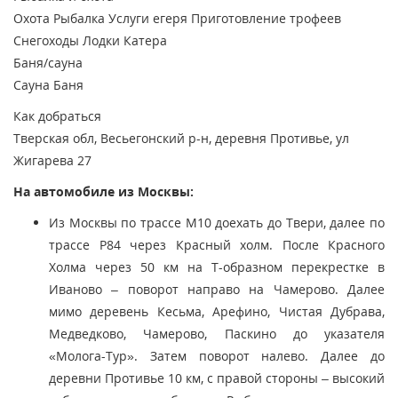
Охота
Рыбалка
Услуги егеря
Приготовление трофеев
Снегоходы
Лодки
Катера
Баня/сауна
Сауна
Баня
Как добраться
Тверская обл, Весьегонский р-н, деревня Противье, ул
Жигарева 27
На автомобиле из Москвы:
Из Москвы по трассе М10 доехать до Твери, далее по
трассе Р84 через Красный холм. После Красного
Холма через 50 км на Т-образном перекрестке в
Иваново – поворот направо на Чамерово. Далее
мимо деревень Кесьма, Арефино, Чистая Дубрава,
Медведково, Чамерово, Паскино до указателя
«Молога-Тур». Затем поворот налево. Далее до
деревни Противье 10 км, с правой стороны – высокий