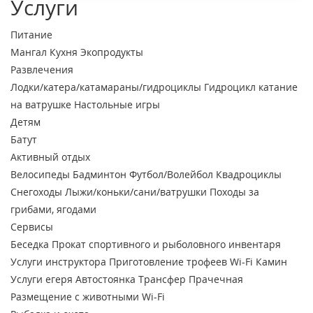
Услуги
Питание
Мангал
Кухня
Экопродукты
Развлечения
Лодки/катера/катамараны/гидроциклы
Гидроцикл катание
на ватрушке
Настольные игры
Детям
Батут
Активный отдых
Велосипеды
Бадминтон
Футбол/Волейбол
Квадроциклы
Снегоходы
Лыжи/коньки/сани/ватрушки
Походы за
грибами, ягодами
Сервисы
Беседка
Прокат спортивного и рыболовного инвентаря
Услуги инструктора
Приготовление трофеев
Wi-Fi
Камин
Услуги егеря
Автостоянка
Трансфер
Прачечная
Размещение с животными
Wi-Fi