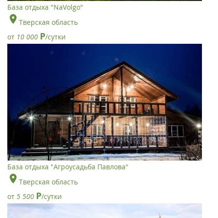
База отдыха "NaVolgo"
Тверская область
Р
от
10 000
/сутки
База отдыха "Агроусадьба Павлова"
Тверская область
Р
от
5 500
/сутки