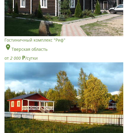
Гостиничный комплекс "Риф"
Тверская область
Р
от
2 000
/сутки