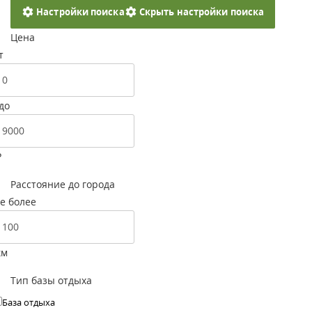
Настройки поиска
Скрыть настройки поиска
Цена
т
до
Р
Расстояние до города
е более
км
Тип базы отдыха
База отдыха