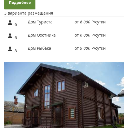
Подробнее
3 варианта размещения
Дом Туриста
от
6 000
Р
/сутки
6
Дом Охотника
от
6 000
Р
/сутки
6
Дом Рыбака
от
9 000
Р
/сутки
8