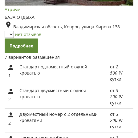
Атриум
БАЗА ОТДЫХА
Владимирская область, Ковров, улица Кирова 138
нет отзывов
Подробнее
7 вариантов размещения
Стандарт одноместный с одной
от
2
кроватью
500
Р
/
1
сутки
Стандарт двухместный с одной
от
3
кроватью
200
Р
/
2
сутки
Двухместный номер с 2 отдельными
от
3
кроватями
200
Р
/
2
сутки
Номер в доме из бруса
от
3