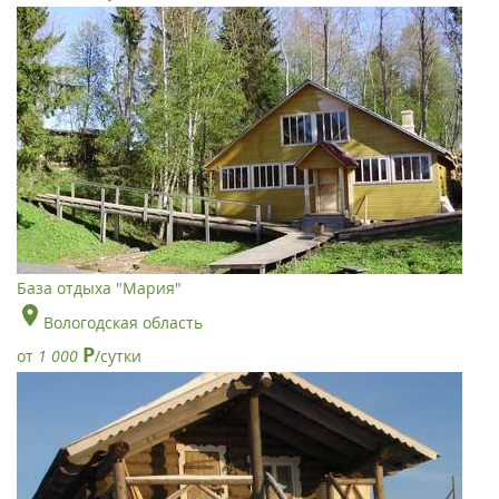
База отдыха "Мария"
Вологодская область
Р
от
1 000
/сутки