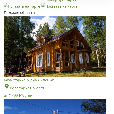
Похожие объекты
База отдыха "Дача Липенка"
Вологодская область
Р
от
5 400
/сутки