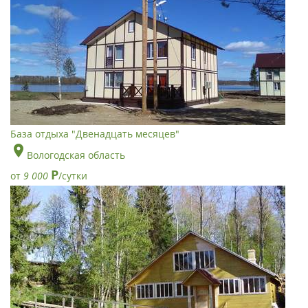
База отдыха "Двенадцать месяцев"
Вологодская область
Р
от
9 000
/сутки