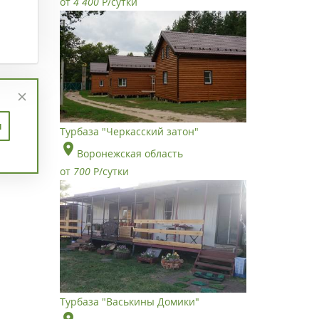
от
4 400
Р
/сутки
п
Турбаза "Черкасский затон"
Воронежская область
от
700
Р
/сутки
Турбаза "Васькины Домики"