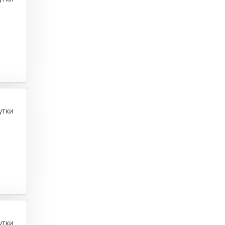
утки
утки