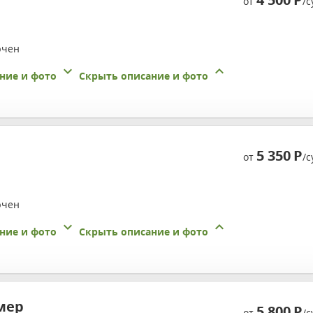
от
/с
ючен
ние и фото
Скрыть описание и фото
5 350
Р
от
/с
ючен
ние и фото
Скрыть описание и фото
мер
5 800
Р
от
/с