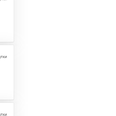
утки
утки