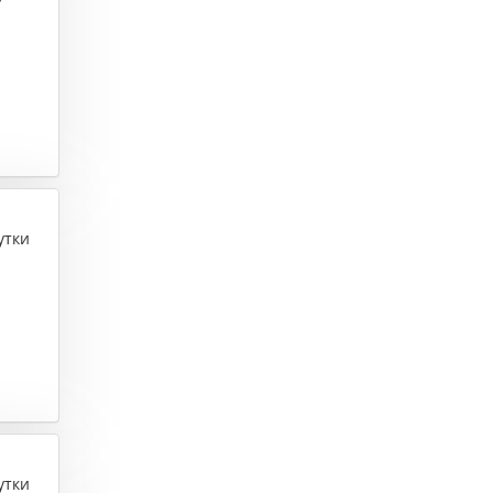
утки
утки