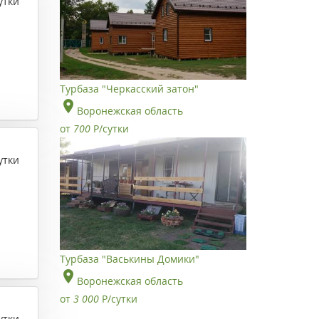
утки
Турбаза "Черкасский затон"
Воронежская область
от
700
Р
/сутки
утки
Турбаза "Васькины Домики"
Воронежская область
от
3 000
Р
/сутки
утки