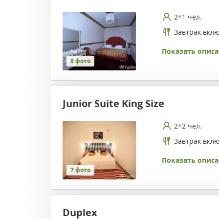
2+1 чел.
Завтрак вкл
Показать описа
8 фото
Junior Suite King Size
2+2 чел.
Завтрак вкл
Показать описа
7 фото
Duplex