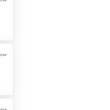
утки
утки