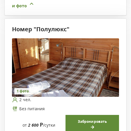
и фото
Номер "Полулюкс"
1 фото
2 чел.
Без питания
Забронировать
Р
от
2 600
/сутки