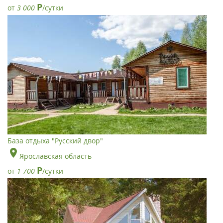
Р
от
3 000
/сутки
База отдыха "Русский двор"
Ярославская область
Р
от
1 700
/сутки