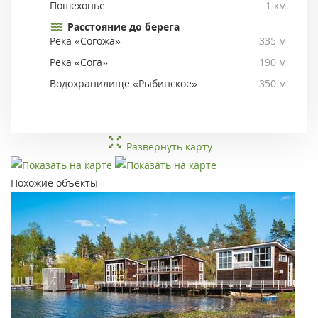
Пошехонье
1 км
Расстояние до берега
Река «Согожа»
335 м
Река «Сога»
190 м
Водохранилище «Рыбинское»
350 м
Развернуть карту
Похожие объекты