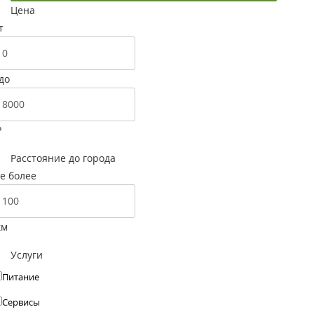
Цена
т
до
Р
Расстояние до города
е более
км
Услуги
Питание
Сервисы