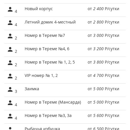
Новый корпус
от
2 400
Р
/сутки
4
Летний домик 4-местный
от
2 800
Р
/сутки
4
Номер в Тереме №7
от
3 000
Р
/сутки
2
Номер в Тереме №4, 6
от
3 200
Р
/сутки
2
Номер в Тереме № 1, 2, 5
от
3 800
Р
/сутки
2
VIP номер № 1, 2
от
4 700
Р
/сутки
2
Заимка
от
5 000
Р
/сутки
3
Номер в Тереме (Мансарда)
от
5 000
Р
/сутки
4
Номер в Тереме №3, 3а
от
5 600
Р
/сутки
4
Рыбачья избушка
от
6 500
Р
/сутки