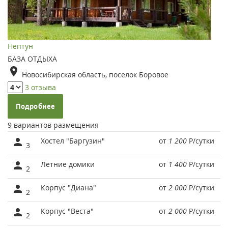
Нептун
БАЗА ОТДЫХА
Новосибирская область, поселок Боровое
3 отзыва
Подробнее
9 вариантов размещения
Хостел "Баргузин"
от
1 200
Р
/сутки
3
Летние домики
от
1 400
Р
/сутки
2
Корпус "Диана"
от
2 000
Р
/сутки
2
Корпус "Веста"
от
2 000
Р
/сутки
2