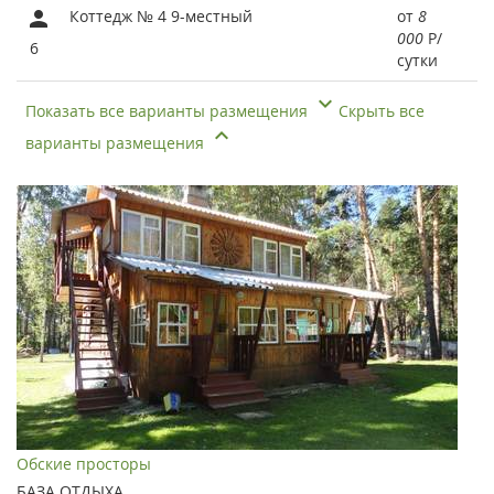
Коттедж № 4 9-местный
от
8
000
Р
/
6
сутки
Показать все варианты размещения
Скрыть все
варианты размещения
Обские просторы
БАЗА ОТДЫХА