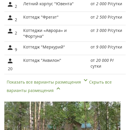
Летний корпус "Ювента"
от
2 000
Р
/сутки
2
Коттедж "Фрегат"
от
2 500
Р
/сутки
2
Коттеджи «Аврора» и
от
3 000
Р
/сутки
2
"Фортуна"
Коттедж "Меркурий"
от
9 000
Р
/сутки
9
Коттедж "Аквилон"
от
20 000
Р
/
сутки
20
Показать все варианты размещения
Скрыть все
варианты размещения