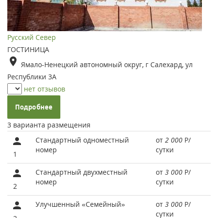
Русский Север
ГОСТИНИЦА
Ямало-Ненецкий автономный округ, г Салехард, ул
Республики 3А
нет отзывов
Подробнее
3 варианта размещения
Стандартный одноместный
от
2 000
Р
/
номер
сутки
1
Стандартный двухместный
от
3 000
Р
/
номер
сутки
2
Улучшенный «Семейный»
от
3 000
Р
/
сутки