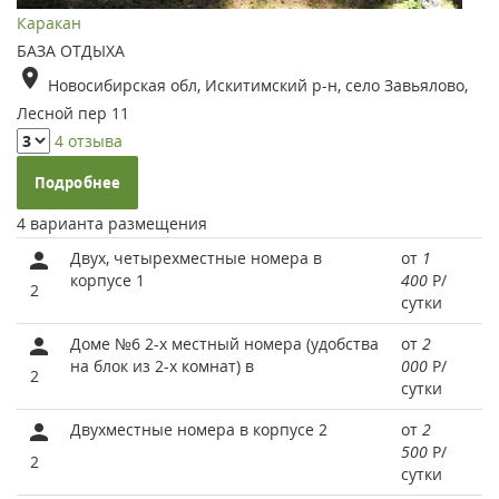
Каракан
БАЗА ОТДЫХА
Новосибирская обл, Искитимский р-н, село Завьялово,
Лесной пер 11
4 отзыва
Подробнее
4 варианта размещения
Двух, четырехместные номера в
от
1
корпусе 1
400
Р
/
2
сутки
Доме №6 2-х местный номера (удобства
от
2
на блок из 2-х комнат) в
000
Р
/
2
сутки
Двухместные номера в корпусе 2
от
2
500
Р
/
2
сутки