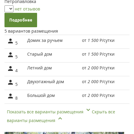
Петропавловка
нет отзывов
Подробнее
5 вариантов размещения
Домик за ручьем
от
1 500
Р
/сутки
5
Старый дом
от
1 500
Р
/сутки
5
Летний дом
от
2 000
Р
/сутки
4
Двухэтажный дом
от
2 000
Р
/сутки
5
Большой дом
от
2 000
Р
/сутки
8
Показать все варианты размещения
Скрыть все
варианты размещения