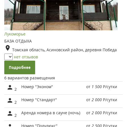
Лукоморье
БАЗА ОТДЫХА
Томская область, Асиновский район, деревня Победа
нет отзывов
Подробнее
6 вариантов размещения
Номер "Эконом"
от
1 500
Р
/сутки
2
Номер "Стандарт"
от
2 000
Р
/сутки
2
Аренда номера в сауне (ночь)
от
2 000
Р
/сутки
2
Номер "Полулюкс"
от
2 500
Р
/сутки