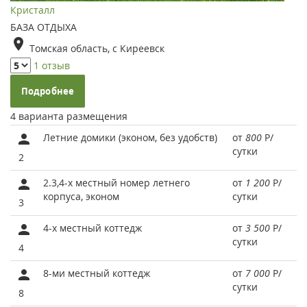
Кристалл
БАЗА ОТДЫХА
Томская область, с Киреевск
1 отзыв
Подробнее
4 варианта размещения
Летние домики (эконом, без удобств)
от
800
Р
/
сутки
2
2.3,4-х местный номер летнего
от
1 200
Р
/
корпуса, эконом
сутки
3
4-х местный коттедж
от
3 500
Р
/
сутки
4
8-ми местный коттедж
от
7 000
Р
/
сутки
8