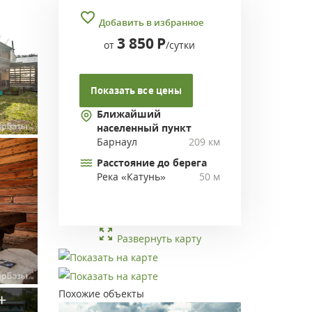
Добавить в избранное
3 850
Р
от
/сутки
Показать все цены
Ближайший
населенный пункт
Барнаул
209 км
Расстояние до берега
Река «Катунь»
50 м
Развернуть карту
Похожие объекты