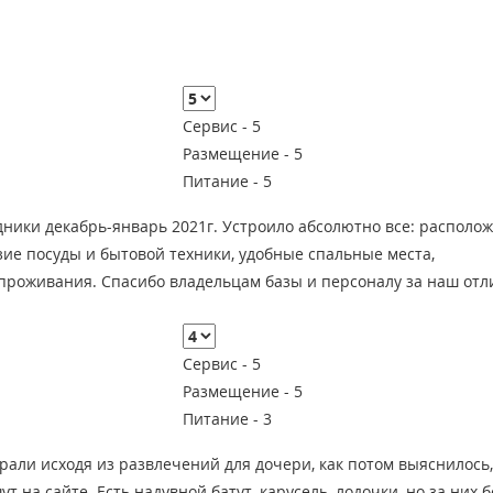
Сервис -
5
Размещение -
5
Питание -
5
ники декабрь-январь 2021г. Устроило абсолютно все: располож
зие посуды и бытовой техники, удобные спальные места,
 проживания. Спасибо владельцам базы и персоналу за наш от
Сервис -
5
Размещение -
5
Питание -
3
рали исходя из развлечений для дочери, как потом выяснилось,
т на сайте. Есть надувной батут, карусель, лодочки, но за них 