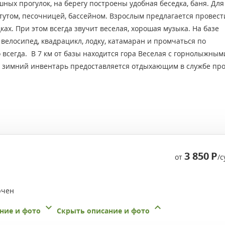
ных прогулок, на берегу построены удобная беседка, баня. Для
тутом, песочницей, бассейном. Взрослым предлагается провест
х. При этом всегда звучит веселая, хорошая музыка. На базе
 велосипед, квадрацикл, лодку, катамаран и промчаться по
 всегда. В 7 км от базы находится гора Веселая с горнолыжным
сь зимний инвентарь предоставляется отдыхающим в службе про
3 850
Р
от
/с
ючен
ние и фото
Скрыть описание и фото