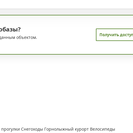
рбазы?
Получить досту
данным объектом.
 прогулки
Снегоходы
Горнолыжный курорт
Велосипеды