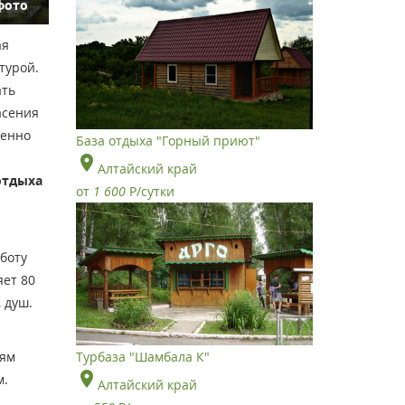
фото
ая
турой.
ать
асения
венно
База отдыха "Горный приют"
Алтайский край
отдыха
от
1 600
Р
/сутки
й
боту
яет 80
 душ.
Турбаза "Шамбала К"
лям
м.
Алтайский край