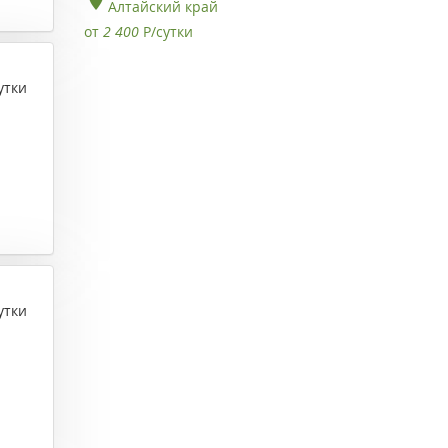
Алтайский край
от
2 400
Р
/сутки
утки
утки