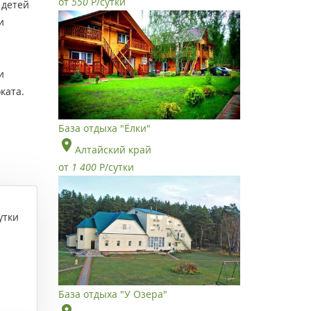
от
550
Р
/сутки
 детей
и
и
ката.
База отдыха "Ёлки"
Алтайский край
от
1 400
Р
/сутки
утки
База отдыха "У Озера"