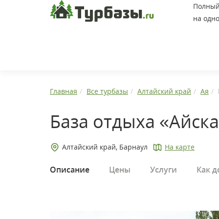
Полный 
на одно
Главная
Все турбазы
Алтайский край
Ая
База отдыха «Айск
Алтайский край, Барнаул
На карте
Описание
Цены
Услуги
Как д