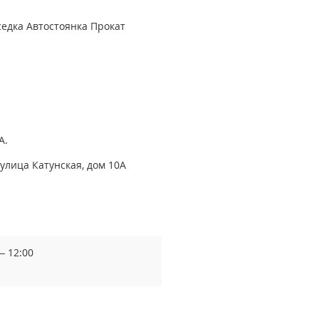
седка
Автостоянка
Прокат
А.
 улица Катунская, дом 10А
— 12:00