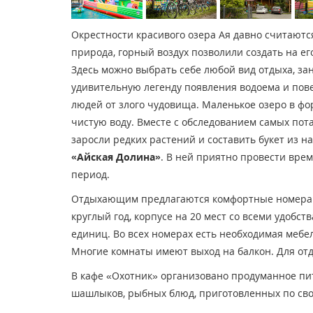
Окрестности красивого озера Ая давно считаютс
природа, горный воздух позволили создать на е
Здесь можно выбрать себе любой вид отдыха, зан
удивительную легенду появления водоема и повер
людей от злого чудовища. Маленькое озеро в ф
чистую воду. Вместе с обследованием самых пот
заросли редких растений и составить букет из н
«Айская Долина»
. В ней приятно провести врем
период.
Отдыхающим предлагаются комфортные номера в 
круглый год, корпусе на 20 мест со всеми удоб
единиц. Во всех номерах есть необходимая мебель
Многие комнаты имеют выход на балкон. Для от
В кафе «Охотник» организовано продуманное пи
шашлыков, рыбных блюд, приготовленных по сво