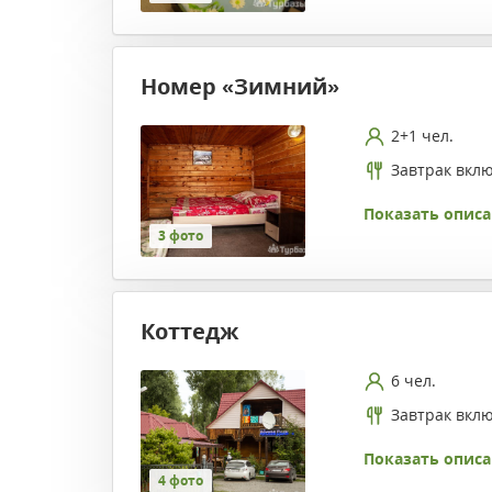
Номер «Зимний»
2+1 чел.
Завтрак вкл
Показать описа
3 фото
Коттедж
6 чел.
Завтрак вкл
Показать описа
4 фото