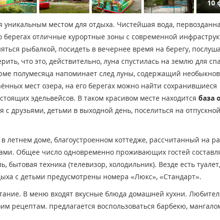
10 
я уникальным местом для отдыха. Чистейшая вода, первозданн
го берегах отличные курортные зоны с современной инфраструк
яться рыбалкой, посидеть в вечернее время на берегу, послуш
ить, что это, действительно, луна спустилась на землю для сп
орме полумесяца напоминает след луны, содержащий необыкно
аённых мест озера, на его берегах можно найти сохранившиеся
астоящих эдельвейсов. В таком красивом месте находится
база 
я с друзьями, детьми в выходной день, поселиться на отпускно
летнем доме, благоустроенном коттедже, рассчитанный на ра
ствами. Общее число одновременно проживающих гостей составл
, бытовая техника (телевизор, холодильник). Везде есть туалет,
дыха с детьми предусмотрены номера «Люкс», «Стандарт».
тание. В меню входят вкусные блюда домашней кухни. Любите
им рецептам. предлагается воспользоваться барбекю, мангало