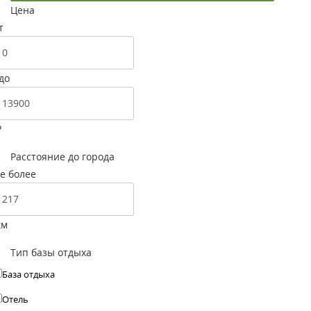
Цена
т
до
Р
Расстояние до города
е более
км
Тип базы отдыха
База отдыха
Отель