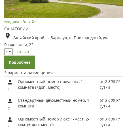
Медикал Эстейт
САНАТОРИЙ
Алтайский край, г. Барнаул, п. Пригородный, ул.
Раздольная, 22
1 отзыв
Подробнее
3 варианта размещения
Одноместный номер полулюкс, 1-
от
2 800
Р
/
комната (+доп. место)
сутки
1
Стандартный двухместный номер, 1
от
3 600
Р
/
комната
сутки
2
Одноместный номер люкс 1-мест, 2-
от
3 600
Р
/
ком. (+ доп. место)
сутки