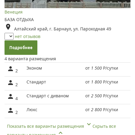
Венеция
БАЗА ОТДЫХА
Алтайский край, г. Барнаул, ул. Пароходная 49
нет отзывов
Подробнее
4 варианта размещения
Эконом
от
1 500
Р
/сутки
2
Стандарт
от
1 800
Р
/сутки
2
Стандарт с диваном
от
2 500
Р
/сутки
4
Люкс
от
2 800
Р
/сутки
2
Показать все варианты размещения
Скрыть все
варианты размещения