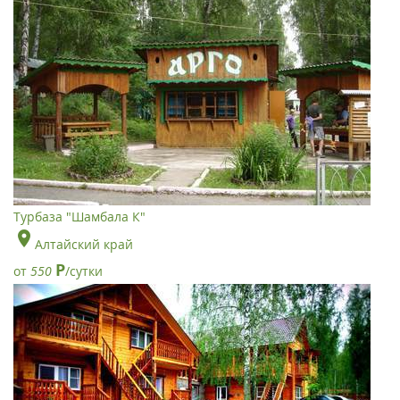
Турбаза "Шамбала К"
Алтайский край
Р
от
550
/сутки