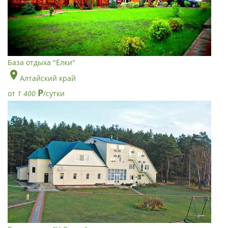
База отдыха "Ёлки"
Алтайский край
Р
от
1 400
/сутки