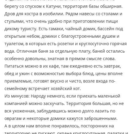
берегу со спуском к Катуни, территория базы обширная.
Дров для костра в изобилии. Рядом навесы со столами и
стульями, что очень удобно при приготовлении пищи
дикому туристу. Есть гамаки, чайный домик, бассейн под
открытым небом, домики с благоустроенными душем и
туалетом, в которых есть розетки и круглосуточно горячая
вода. Отличная баня за отдельную плату, баней остались
особенно довольны, знатная в прямом смысле слова.
Питаться можно в их кафе, там ежедневно есть завтрак,
обед и ужин с возможностью выбора блюд, цены вполне
приемлемые, готовят вкусно и чисто, возле входа по-
семейному встречает хозяйский кот.
Из минусов: Народу немного, если приехать маленькой
компанией можно заскучать. Территория большая, но не
вся ухоженная, заблудившись можно долго лазить по
оврагам и некоторые домики кажутся заброшенными.
А в целом нам вполне понравилось, посторонних на
территорию не пускают, охрана круглосуточная, палатки и