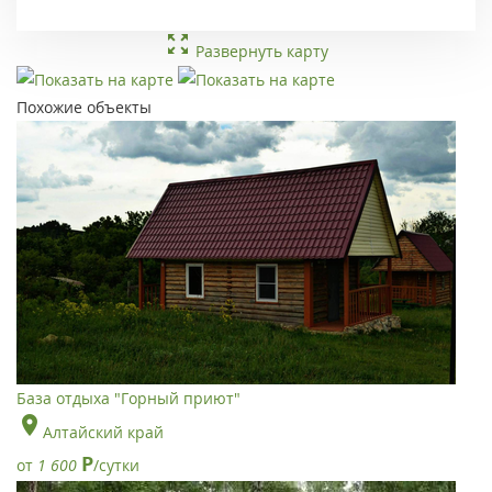
Развернуть карту
Похожие объекты
База отдыха "Горный приют"
Алтайский край
Р
от
1 600
/сутки