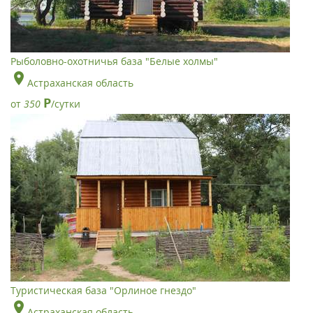
Рыболовно-охотничья база "Белые холмы"
Астраханская область
Р
от
350
/сутки
Туристическая база "Орлиное гнездо"
Астраханская область