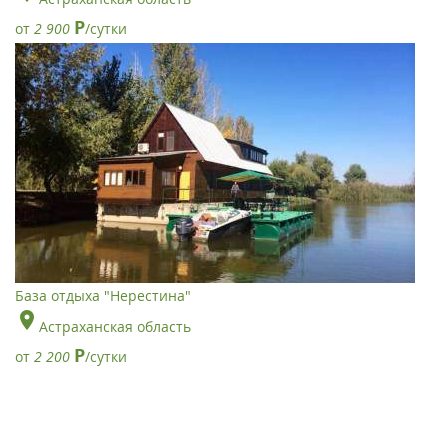
Р
от
2 900
/сутки
База отдыха "Нерестина"
Астраханская область
Р
от
2 200
/сутки