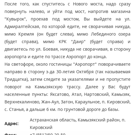
После того, как спуститесь с Нового моста, надо сразу
повернуть налево, и уйти под мост, напротив магазина
"Кувырок", проехав под мостом, Вы выйдете на ул.
Адмиралтейская, по которой едите, не сворачивая никуда,
мимо Кремля (он будет слева), мимо Лебединого озера
(будет справа), мимо КРК "Даир" (будет справа) и
двигаетесь по ул. Боевая, никуда не сворачивая, в сторону
аэропорта и едите по трассе Аэропорт до конца.
На светофоре, около гостиницы "Аэропорт" поворачиваете
направо в сторону з-да 30-летия Октября (так называемая
Тридцатка), затем следите за указателями и не пропустите
поворот на Камызякскую трассу. Далее у Вас будут
населенные пункты: Яксатово, Атал, Нартовский, Камызяк,
Верхнекалиново, Жан-Аул, Затон, Караульное, п. Кировский,
с. Станья, а дальше 6 км. по грунтовой дороге до базы.
Астраханская область, Камызякский район, п.
Адрес:
Кировский
Факс:
+7 (8512)50-20-50