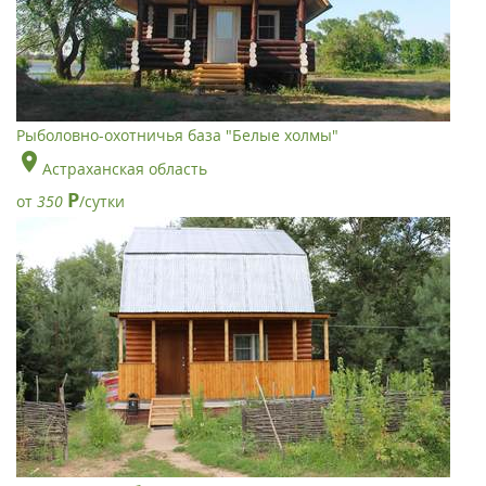
Рыболовно-охотничья база "Белые холмы"
Астраханская область
Р
от
350
/сутки