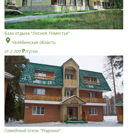
База отдыха "Лесное Поместье"
Челябинская область
Р
от
2 200
/сутки
Семейный отель "Родники"