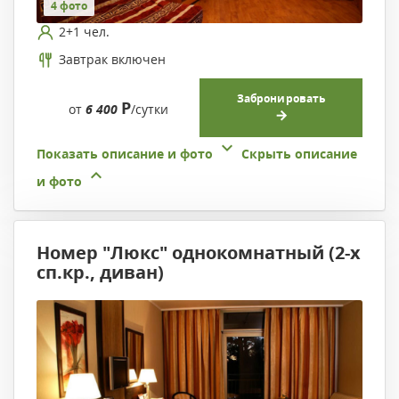
4 фото
2+1 чел.
Завтрак включен
Забронировать
Р
от
6 400
/сутки
Показать описание и фото
Скрыть описание
и фото
Номер "Люкс" однокомнатный (2-х
сп.кр., диван)