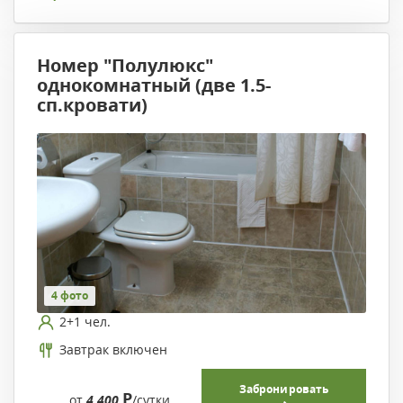
Номер "Полулюкс"
однокомнатный (две 1.5-
сп.кровати)
4 фото
2+1 чел.
Завтрак включен
Забронировать
Р
от
4 400
/сутки