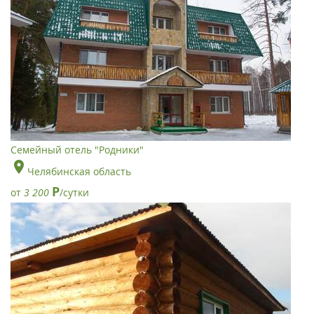
Семейный отель "Родники"
Челябинская область
Р
от
3 200
/сутки