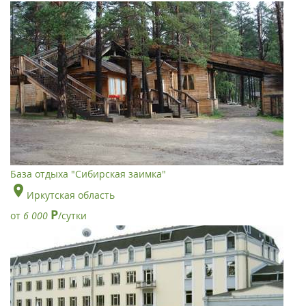
База отдыха "Сибирская заимка"
Иркутская область
Р
от
6 000
/сутки