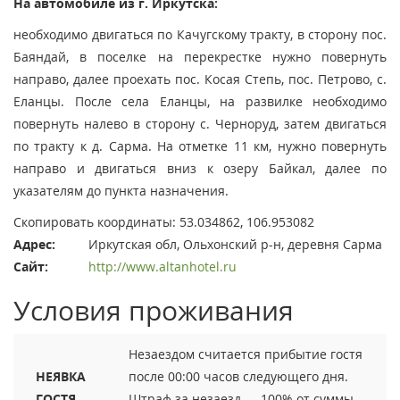
На автомобиле из г. Иркутска:
необходимо двигаться по Качугскому тракту, в сторону пос.
Баяндай, в поселке на перекрестке нужно повернуть
направо, далее проехать пос. Косая Степь, пос. Петрово, с.
Еланцы. После села Еланцы, на развилке необходимо
повернуть налево в сторону с. Черноруд, затем двигаться
по тракту к д. Сарма. На отметке 11 км, нужно повернуть
направо и двигаться вниз к озеру Байкал, далее по
указателям до пункта назначения.
Скопировать координаты: 53.034862, 106.953082
Адрес:
Иркутская обл, Ольхонский р-н, деревня Сарма
Сайт:
http://www.altanhotel.ru
Условия проживания
Незаездом считается прибытие гостя
НЕЯВКА
после 00:00 часов следующего дня.
ГОСТЯ
Штраф за незаезд — 100% от суммы