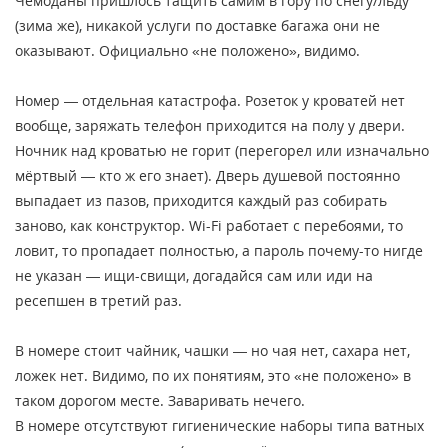
Чемоданы пришлось тащить самим в гору по снегу/льду
(зима же), никакой услуги по доставке багажа они не
оказывают. Официально «не положено», видимо.
Номер — отдельная катастрофа. Розеток у кроватей нет
вообще, заряжать телефон приходится на полу у двери.
Ночник над кроватью не горит (перегорел или изначально
мёртвый — кто ж его знает). Дверь душевой постоянно
выпадает из пазов, приходится каждый раз собирать
заново, как конструктор. Wi-Fi работает с перебоями, то
ловит, то пропадает полностью, а пароль почему-то нигде
не указан — ищи-свищи, догадайся сам или иди на
ресепшен в третий раз.
В номере стоит чайник, чашки — но чая нет, сахара нет,
ложек нет. Видимо, по их понятиям, это «не положено» в
таком дорогом месте. Заваривать нечего.
В номере отсутствуют гигиенические наборы типа ватных