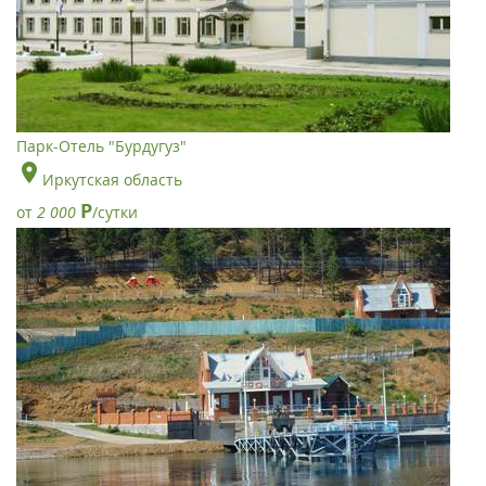
Парк-Отель "Бурдугуз"
Иркутская область
Р
от
2 000
/сутки