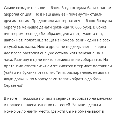
Самое возмутительное — баня. В тур входила баня с чаном
(дорогая опция). Но в наш день её «почему-то» отдали
другим гостям. Предложили альтернативу — баню-бочку на
берегу за меньшие деньги (разница 10 000 руб!). В бочке
вчетвером тесно до безобразия, душа нет, туалета нет,
шапок нет, полотенца тащи из номера, веник один на всех
и сухой как палка. Никто дрова не подкидывает — через
час после растопки она уже остыла, хотя заказана на 3
часа. Разницу в цене никто возмещать не собирается. На
претензии ответили: «Вам же кипяток в термосе поставили
(чай) и на буханке отвезли». Типа, распаренные, немытые
люди должны по морозу сами топать обратно до базы.
Серьёзно?
В итоге — помойка по части сервиса, воровство на мелочах
и полное наплевательство на гостей. За такие деньги
можно было найти место, где хотя бы не обманывают в