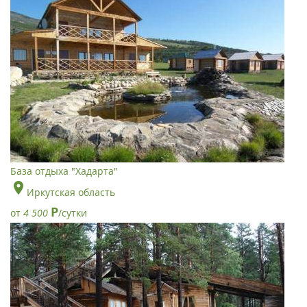
База отдыха "Хадарта"
Иркутская область
Р
от
4 500
/сутки