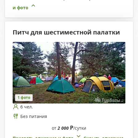
и фото
Питч для шестиместной палатки
1 фото
6 чел.
Без питания
Р
от
2 000
/сутки