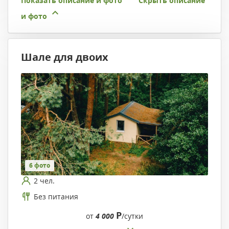
Показать описание и фото
Скрыть описание
и фото
Шале для двоих
6 фото
2 чел.
Без питания
Р
от
4 000
/сутки