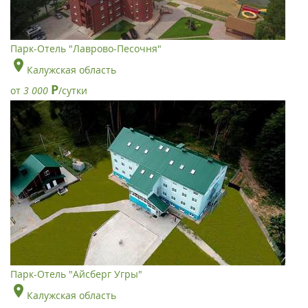
Парк-Отель "Лаврово-Песочня"
Калужская область
Р
от
3 000
/сутки
Парк-Отель "Айсберг Угры"
Калужская область