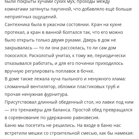
были покрыты кучами сухих мух, проходы между
комнатами затянуты паутиной, что добавляло ещё больше
неприятных ощущений.
Сантехника была в ужасном состоянии. Кран на кухне
протекал, а кран в ванной болтался так, что его можно
было открыть только двумя руками. Дверь в дом не
закрывалась — то ли она рассохлась, то ли сам дом
покосился. Расколотый унитаз, к тому же, периодически
отказывался работать, и для его починки приходилось
вручную регулировать поплавок в бочке.
В доме также лежала куча пыльного и ненужного хлама:
сломанный вентилятор, обломки пластиковых труб и
прочая ненужная фурнитура.
Присутствовал длинный обеденный стол, но лавки под ним
— это тренажёры для баланса. Простой обед превращался
в соревнование по удержанию равновесия.
Баню мы посетить не решились. На входе в баню нас
встретили мешки со строительной смесью, как бы намекая: