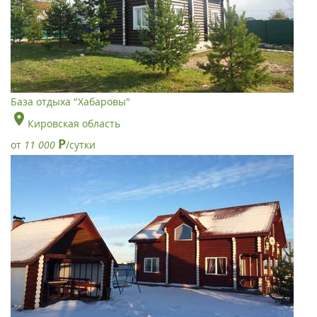
База отдыха "Хабаровы"
Кировская область
Р
от
11 000
/сутки