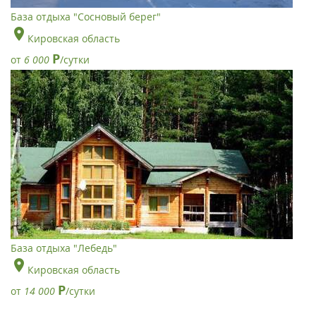
База отдыха "Сосновый берег"
Кировская область
Р
от
6 000
/сутки
База отдыха "Лебедь"
Кировская область
Р
от
14 000
/сутки