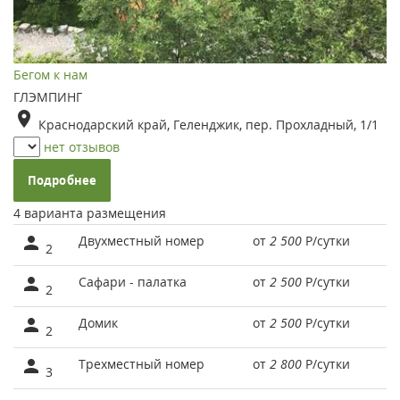
Бегом к нам
ГЛЭМПИНГ
Краснодарский край, Геленджик, пер. Прохладный, 1/1
нет отзывов
Подробнее
4 варианта размещения
Двухместный номер
от
2 500
Р
/сутки
2
Сафари - палатка
от
2 500
Р
/сутки
2
Домик
от
2 500
Р
/сутки
2
Трехместный номер
от
2 800
Р
/сутки
3