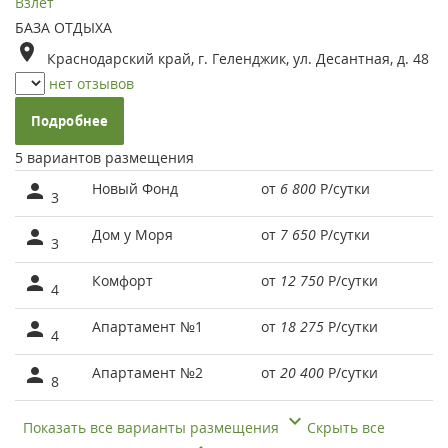
Взлет
БАЗА ОТДЫХА
Краснодарский край, г. Геленджик, ул. Десантная, д. 48
нет отзывов
Подробнее
5 вариантов размещения
Новый Фонд
от
6 800
Р
/сутки
3
Дом у Моря
от
7 650
Р
/сутки
3
Комфорт
от
12 750
Р
/сутки
4
Апартамент №1
от
18 275
Р
/сутки
4
Апартамент №2
от
20 400
Р
/сутки
8
Показать все варианты размещения
Скрыть все