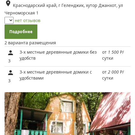
Краснодарский край, г Геленджик, хутор Джанхот, ул
Черноморская 1
нет отзывов
Подробнее
2 варианта размещения
3-х местные деревянные домики без
от
1 500
Р
/
удобств
сутки
3
3-х местные деревянные домики с
от
2 000
Р
/
удобствами
сутки
3