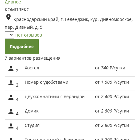
Дивное
КОМПЛЕКС
Краснодарский край, г. Геленджик, кур. Дивноморское,
пер. Дивный, д. 5
нет отзывов
Подробнее
7 вариантов размещения
Хостел
от
740
Р
/сутки
2
Номер с удобствами
от
1 000
Р
/сутки
2
Двухкомнатный с верандой
от
2 400
Р
/сутки
4
Домик
от
2 800
Р
/сутки
4
Студия
от
2 800
Р
/сутки
4
Трехкомнатный с балконом
от
3 200
Р
/сутки