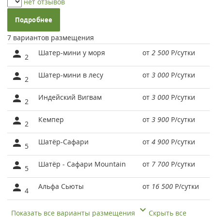
нет отзывов
Подробнее
7 вариантов размещения
Шатер-мини у моря
от
2 500
Р
/сутки
2
Шатер-мини в лесу
от
3 000
Р
/сутки
2
Индейский Вигвам
от
3 000
Р
/сутки
2
Кемпер
от
3 900
Р
/сутки
2
Шатёр-Сафари
от
4 900
Р
/сутки
5
Шатёр - Сафари Mountain
от
7 700
Р
/сутки
5
Альфа Сьюты
от
16 500
Р
/сутки
4
Показать все варианты размещения
Скрыть все