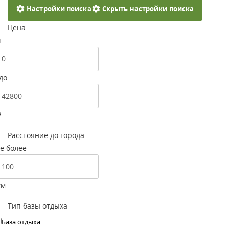
Настройки поиска
Скрыть настройки поиска
Цена
т
до
Р
Расстояние до города
е более
км
Тип базы отдыха
База отдыха