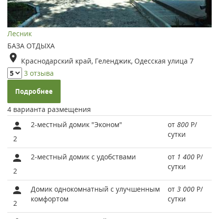
Лесник
БАЗА ОТДЫХА
Краснодарский край, Геленджик, Одесская улица 7
3 отзыва
Подробнее
4 варианта размещения
2-местный домик "Эконом"
от
800
Р
/
сутки
2
2-местный домик с удобствами
от
1 400
Р
/
сутки
2
Домик однокомнатный с улучшенным
от
3 000
Р
/
комфортом
сутки
2