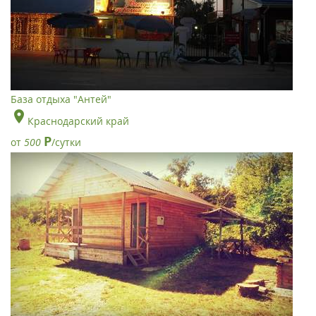
База отдыха "Антей"
Краснодарский край
Р
от
500
/сутки