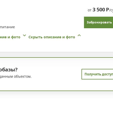
3 500
Р
от
/с
Забронировать
 питание
ние и фото
Скрыть описание и фото
рбазы?
Получить досту
данным объектом.