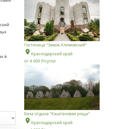
ловия
нский
вых
Гостиница "Замок Климовский"
Краснодарский край
ы в
от
4 000
Р
/сутки
База отдыха "Каштановая роща"
Краснодарский край