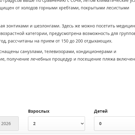
о градусов выше по сравнению с Сочи, летом климатические ус
ащищен от холодов горными хребтами, покрытыми лесистыми
ная зонтиками и шезлонгами. Здесь же можно посетить медици
 возрастной категории, предусмотрена возможность для группо
год, рассчитаны на прием от 150 до 200 отдыхающих.
оснащены санузлами, телевизорами, кондиционерами и
ие, получение лечебных процедур и посещение пляжа включен
Взрослых
Детей