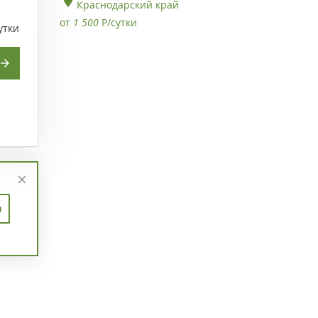
Краснодарский край
от
1 500
Р
/сутки
утки
п