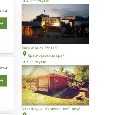
от
4 000
Р
/сутки
утки
База отдыха "Антей"
Краснодарский край
от
500
Р
/сутки
утки
База отдыха "Семеновский пруд"