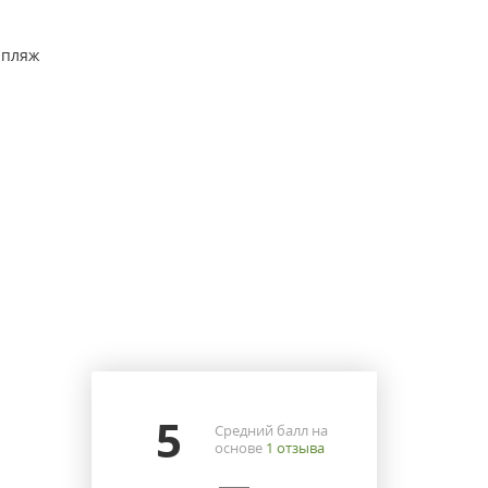
 пляж
5
Средний балл на
основе
1
отзыва