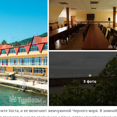
5 фото
нкте Хоста, и ее величают жемчужиной Черного моря. В зимний