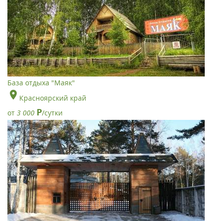
База отдыха "Маяк"
Красноярский край
Р
от
3 000
/сутки