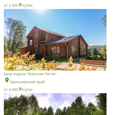
Р
от
2 500
/сутки
База отдыха "Манская Петля"
Красноярский край
Р
от
4 400
/сутки