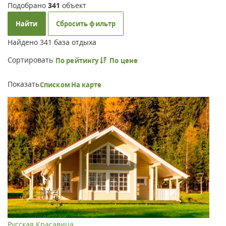
Подобрано
341
объект
Найти
Сбросить фильтр
Найдено
341
база отдыха
Сортировать
По рейтингу
По цене
Показать
Списком
На карте
Русская Красавица