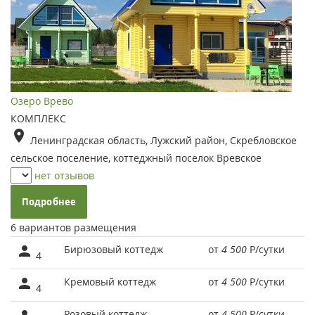
Озеро Врево
КОМПЛЕКС
Ленинградская область, Лужский район, Скребловское
сельское поселение, коттеджный поселок Вревское
нет отзывов
Подробнее
6 вариантов размещения
Бирюзовый коттедж
от
4 500
Р
/сутки
4
Кремовый коттедж
от
4 500
Р
/сутки
4
Розовый коттедж
от
4 500
Р
/сутки