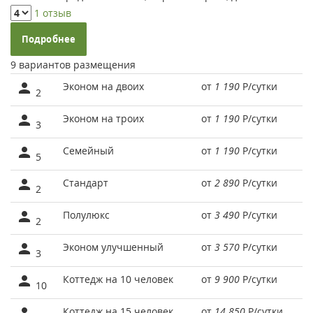
1 отзыв
Подробнее
9 вариантов размещения
Эконом на двоих
от
1 190
Р
/сутки
2
Эконом на троих
от
1 190
Р
/сутки
3
Семейный
от
1 190
Р
/сутки
5
Стандарт
от
2 890
Р
/сутки
2
Полулюкс
от
3 490
Р
/сутки
2
Эконом улучшенный
от
3 570
Р
/сутки
3
Коттедж на 10 человек
от
9 900
Р
/сутки
10
Коттедж на 15 человек
от
14 850
Р
/сутки