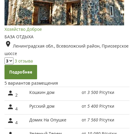
Хозяйство Доброе
БАЗА ОТДЫХА
Ленинградская обл., Всеволожский район, Приозерское
шоссе
3 отзыва
Подробнее
5 вариантов размещения
Кошкин дом
от
3 500
Р
/сутки
2
Русский дом
от
5 400
Р
/сутки
4
Домик На Опушке
от
7 560
Р
/сутки
4
Зеленый Терем
от
10 080
Р
/сутки