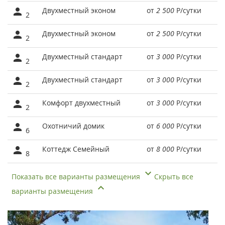
Двухместный эконом
от
2 500
Р
/сутки
2
Двухместный эконом
от
2 500
Р
/сутки
2
Двухместный стандарт
от
3 000
Р
/сутки
2
Двухместный стандарт
от
3 000
Р
/сутки
2
Комфорт двухместный
от
3 000
Р
/сутки
2
Охотничий домик
от
6 000
Р
/сутки
6
Коттедж Семейный
от
8 000
Р
/сутки
8
Показать все варианты размещения
Скрыть все
варианты размещения