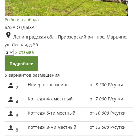
Рыбная слобода
БАЗА ОТДЫХА
Ленинградская обл., Приозерский р-н, пос. Марьино,
ул. Лесная, д.56
2 отзыва
Подробнее
5 вариантов размещения
Номер в гостинице
от
3 500
Р
/сутки
2
Коттедж 4-х местный
от
7 000
Р
/сутки
4
Коттедж 6-ти местный
от
10 000
Р
/сутки
6
Коттедж 8-ми местный
от
13 500
Р
/сутки
8