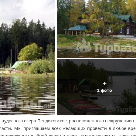
2 фото
 чудесного озера Пендиковское, расположенного в окружении г
бласти. Мы приглашаем всех желающих провести в любое вре
приверженцы рыбной ловли и охоты смогут посвятить свое св