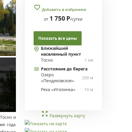
Добавить в избранное
1 750
Р
от
/сутки
Показать все цены
Ближайший
населенный пункт
Тосно
1 км
Расстояние до берега
Озеро
250 м
«Пендиковское»
Река «Иголинка»
10 м
Развернуть карту
.Тосно и
мя года
ободное