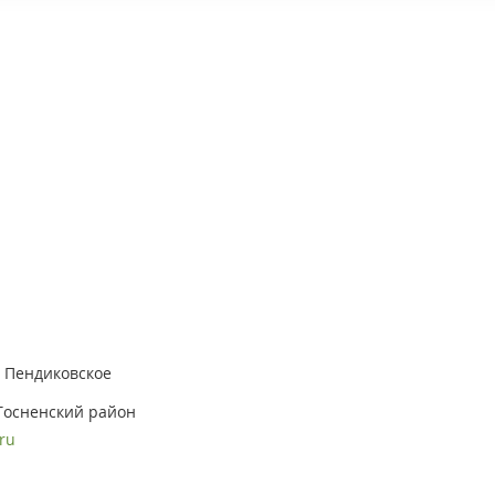
о Пендиковское
 Тосненский район
ru