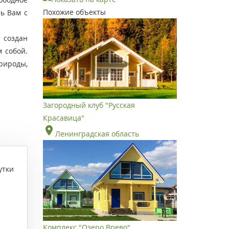
Похожие объекты
ь Вам с
 создан
 собой.
рироды,
Загородный клуб "Русская
Красавица"
Ленинградская область
утки
Комплекс "Озеро Врево"