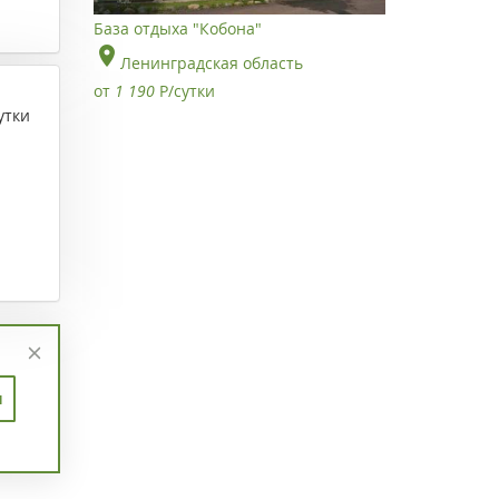
База отдыха "Кобона"
Ленинградская область
от
1 190
Р
/сутки
утки
п