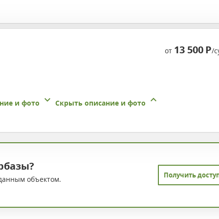
13 500
Р
от
/с
ние и фото
Скрыть описание и фото
рбазы?
Получить досту
данным объектом.