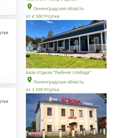
Ленинградская область
от
4 500
Р
/сутки
утки
База отдыха "Рыбная слобода"
Ленинградская область
от
3 500
Р
/сутки
утки