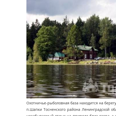
Охотничье-рыболовная база находится на берегу
п.Шапки Тосненского района Ленинградской о
незабываемый отдых на природе близ озера, а 