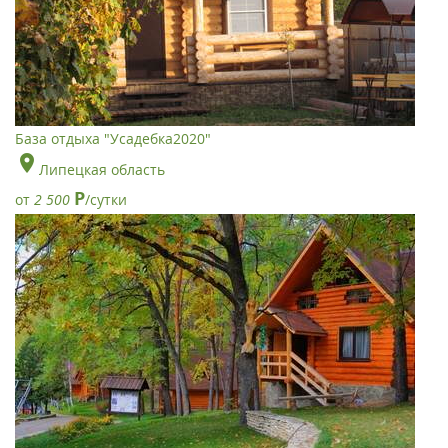
База отдыха "Усадебка2020"
Липецкая область
Р
от
2 500
/сутки