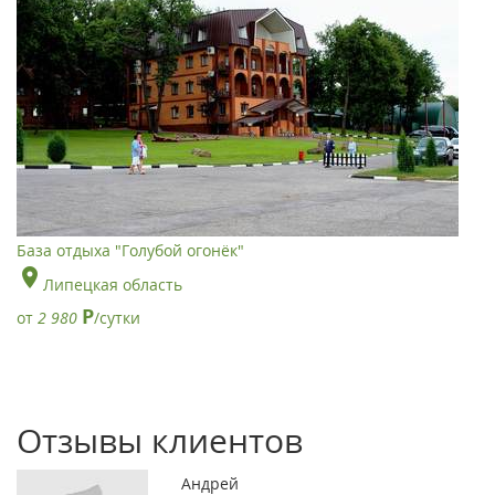
База отдыха "Голубой огонёк"
Липецкая область
Р
от
2 980
/сутки
Отзывы клиентов
Андрей