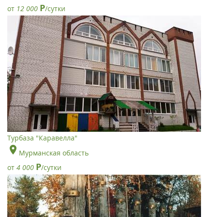
Р
от
12 000
/сутки
Турбаза "Каравелла"
Мурманская область
Р
от
4 000
/сутки