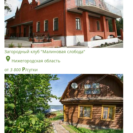
Загородный клуб "Малиновая слобода"
Нижегородская область
Р
от
3 800
/сутки