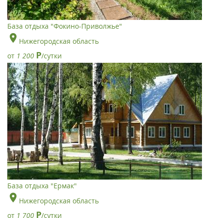
База отдыха "Фокино-Приволжье"
Нижегородская область
Р
от
1 200
/сутки
База отдыха "Ермак"
Нижегородская область
Р
от
1 700
/сутки