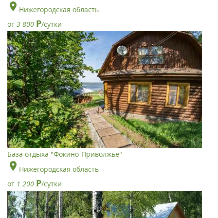
Нижегородская область
Р
от
3 800
/сутки
База отдыха "Фокино-Приволжье"
Нижегородская область
Р
от
1 200
/сутки