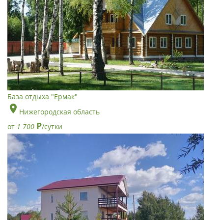
База отдыха "Ермак"
Нижегородская область
Р
от
1 700
/сутки