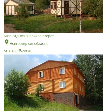
База отдыха "Великое озеро"
Новгородская область
Р
от
1 100
/сутки