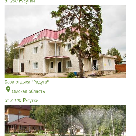
Р
от
200
/сутки
База отдыха "Радуга"
Омская область
Р
от
3 100
/сутки